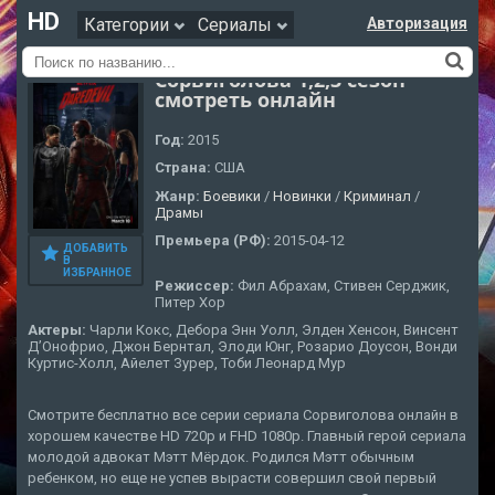
HD
Категории
Сериалы
Авторизация
Сорвиголова 1,2,3 сезон
смотреть онлайн
Год:
2015
Страна:
США
Жанр:
Боевики
/
Новинки
/
Криминал
/
Драмы
Премьера (РФ):
2015-04-12
ДОБАВИТЬ
В
ИЗБРАННОЕ
Режиссер:
Фил Абрахам, Стивен Серджик,
Питер Хор
Актеры:
Чарли Кокс, Дебора Энн Уолл, Элден Хенсон, Винсент
Д’Онофрио, Джон Бернтал, Элоди Юнг, Розарио Доусон, Вонди
Куртис-Холл, Айелет Зурер, Тоби Леонард Мур
Смотрите бесплатно все серии сериала Сорвиголова онлайн в
хорошем качестве HD 720p и FHD 1080p. Главный герой сериала
молодой адвокат Мэтт Мёрдок. Родился Мэтт обычным
ребенком, но еще не успев вырасти совершил свой первый