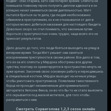
подвиг - спас старика, зато сам потерял зрение. Слепота не
помешала главному герою получить диплом адвоката и он
успешно начал заниматься своей деятельностью. Мэтт
пытался браться за те дела, где людей необоснованно
обвиняли в преступлениях, но и не отказывался от дел в
которых можно добиться наказания для настоящего бандита.
Довольно скоро он стал понимать, что законным путем
бороться с преступностью очень трудно, чаще всего это не
приносит результатов.
Дело дошло до того, что люди бояться выходить на улицу в
вечернее время. Тогда Мэтт решает сам заняться
искоренением преступности в своем районе. Все дело в том,
что из-за его слепоты у Мердока обострены все другие
чувства, поэтому он ориентируется в пространстве ничуть не
хуже зрячих. Закончив свою основную работу и переодевшись
в специальный костюм, Мёрдок выходит на ночные улицы
чтобы уничтожать преступников. Появление таинственного
борца не проходит незамеченным для криминального
авторитета Уилсона Фикса, он во что бы то ни стало выяснить
кто скрывается под маской мстителя, для того чтобы
расправиться с ним.
Смотреть Сорвиголова 1,2,3 сезон онлайн