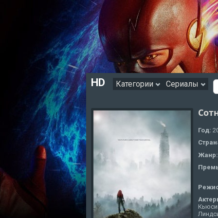
HD
Категории
Сериалы
Сотн
Год:
2
Стран
Жанр
Премь
Режи
Актер
Кьюсик
Линдс