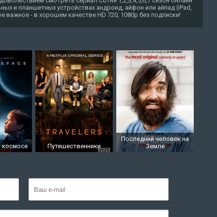
довольствием смотреть сериал Сотня 1,2,3,4,5,6,7 сезон онлайн
ных и планшетных устройствах андроид, айфон или айпад (iPad,
амое важное - в хорошем качестве HD 720, 1080p без подписки!
Последний человек на
в космосе
Путешественники
Земле