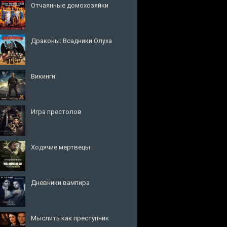
Отчаянные домохозяйки
Драконы: Всадники Олуха
Викинги
Игра престолов
Ходячие мертвецы
Дневники вампира
Мыслить как преступник