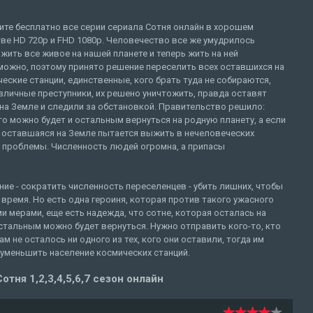
ите бесплатно все серии сериала Сотня онлайн в хорошем
ве HD 720p и FHD 1080p. Человечество все же умудрилось
жить все живое на нашей планете и теперь жить на ней
можно, поэтому принято решение переселить всех оставшихся на
еские станции, единственные, кого брать туда не собираются,
зличные преступники, их решено уничтожить, правда оставят
 на Земле и следили за обстановкой. Правительство решило:
 то можно будет и остальным вернуться на родную планету, а если
ня, оставшаяся на Земле пытается выжить в нечеловеческих
же проблемы. Численность людей огромна, а припасы
е - сократить численность переселенцев - убить лишних, чтобы
время. Но есть одна героиня, которая против такого ужасного
и мерами, еще есть надежда, что сотне, которая осталась на
остальным можно будет вернуться. Нужно отправить кого-то, кто
ам не осталось ни одного из тех, кого они оставили, тогда им
 уменьшить население космических станций.
отня 1,2,3,4,5,6,7 сезон онлайн