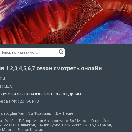
я 1,2,3,4,5,6,7 сезон смотреть онлайн
014
а:
США
:
Детективы
/
Новинки
/
Фантастика
/
Драмы
ера (РФ):
2015-01-18
ссер:
Дин Уайт, Эд Фрэйман, П.Дж. Пеше
ы:
Элайза Тейлор, Мари Авгеропулос, Боб Морли, Генри Йен
, Исайя Вашингтон, Пейдж Турко, Рики Уиттл, Ричард Хэрмон,
и Морган, Девон Бостик