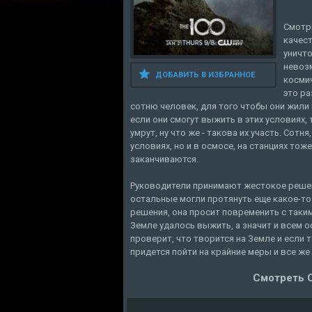
Смотр
качест
уничто
невоз
ДОБАВИТЬ В ИЗБРАННОЕ
космич
это ра
сотню человек, для того чтобы они жили
если они смогут выжить в этих условиях,
умрут, ну что же - такова их участь. Сот
условиях, но и в осмосе, на станциях то
заканчиваются.
Руководители принимают жестокое решени
остальные могли протянуть еще какое-то 
решения, она просит повременить с таким
Земле удалось выжить, а значит и всем 
проверит, что творится на Земле и если т
придется пойти на крайние меры и все же
Смотреть С