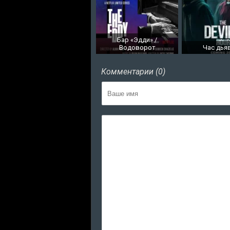
Бар «Эдди» /
Водоворот
Час дья
Комментарии (0)