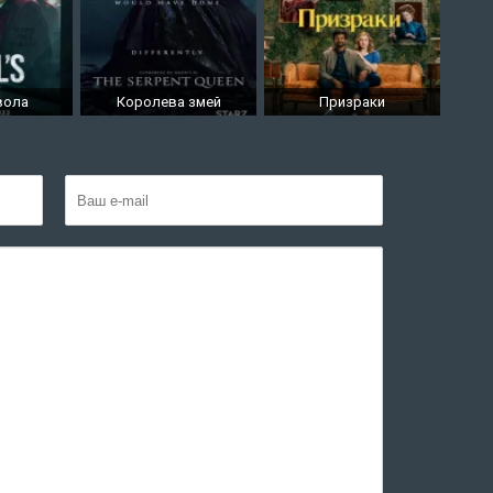
вола
Королева змей
Призраки