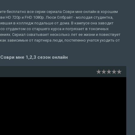
ите бесплатно все серии сериала Соври мне онлайн в хорошем
ве HD 720p и FHD 1080p. Люси Олбрайт - молодая студентка,
пившая в колледж подальше от дома. В кампусе она заводит
со студентом со старшего курса и погрязает в токсичных
ниях. Сериал охватывает несколько лет ее жизни и повествует
 как зависимые от партнера люди, постепенно учатся уходить от
Соври мне 1,2,3 сезон онлайн