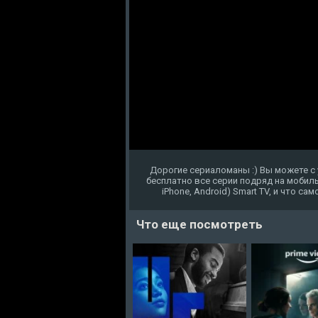
Дорогие сериаломаны :) Вы можете с 
бесплатно все серии подряд на мобиль
iPhone, Android) Smart TV, и что с
Что еще посмотреть