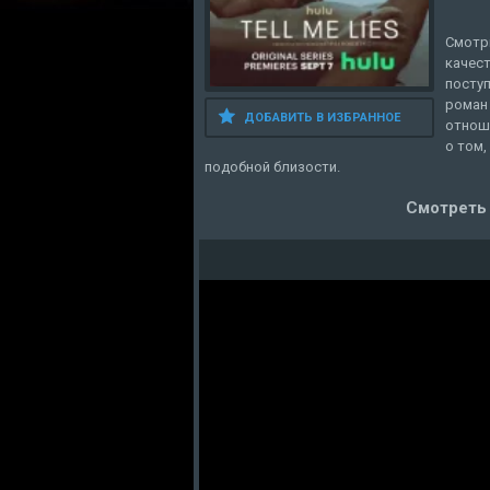
Смотр
качест
посту
роман 
ДОБАВИТЬ В ИЗБРАННОЕ
отноше
о том,
подобной близости.
Смотреть 