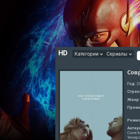
HD
Категории
Сериалы
Совр
Год:
2
Стран
Жанр
Премь
Режи
Актер
Соня М
Уизер