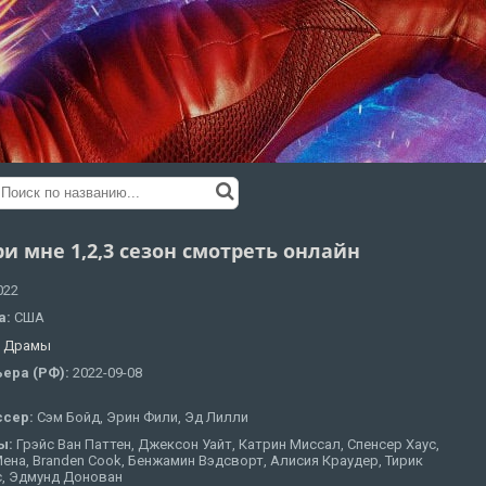
и мне 1,2,3 сезон смотреть онлайн
022
а:
США
:
Драмы
ера (РФ):
2022-09-08
ссер:
Сэм Бойд, Эрин Фили, Эд Лилли
ы:
Грэйс Ван Паттен, Джексон Уайт, Катрин Миссал, Спенсер Хаус,
ена, Branden Cook, Бенжамин Вэдсворт, Алисия Краудер, Тирик
с, Эдмунд Донован