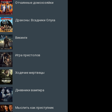
Отчаянные домохозяйки
Драконы: Всадники Олуха
Викинги
Игра престолов
Ходячие мертвецы
Дневники вампира
Мыслить как преступник