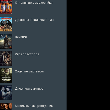
Отчаянные домохозяйки
Драконы: Всадники Олуха
Викинги
Игра престолов
Ходячие мертвецы
Дневники вампира
Мыслить как преступник