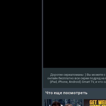
Дорогие сериаломаны :) Вы можете 
онлайн бесплатно все серии подряд на
(iPad, iPhone, Android) Smart TV, и чт
Что еще посмотреть