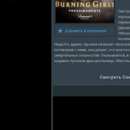
Смотр
хорош
перее
Деревн
ДОБАВИТЬ В ИЗБРАННОЕ
Обосно
посел
Недолго думая, героиня начинает свое р
поговорив с ними, она узнает, что все п
смертельных опасностей. Оказывается, в 
недавно пропали две школьницы. Местные
Смотреть Со