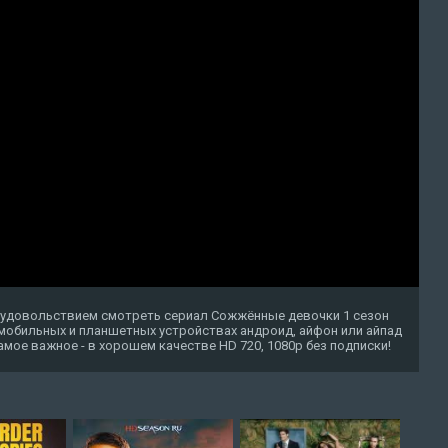
с удовольствием смотреть сериал Сожжённые девочки 1 сезон
 мобильных и планшетных устройствах андроид, айфон или айпад
о самое важное - в хорошем качестве HD 720, 1080p без подписки!