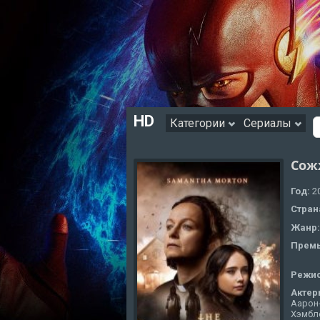
HD
Категории
Сериалы
Сож
Год:
2
Стран
Жанр
Премь
Режи
Актер
Аарон
Хэмбл