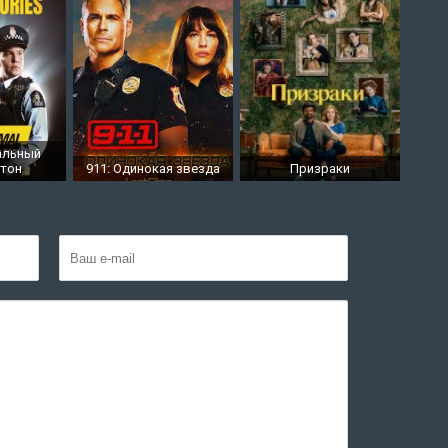
альный
гтон
911: Одинокая звезда
Призраки