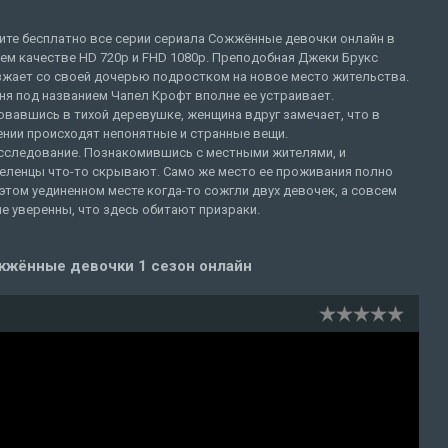
ите бесплатно все серии сериала Сожжённые девочки онлайн в
ем качестве HD 720p и FHD 1080p. Преподобная Джеки Брукс
зжает со своей дочерью подростком на новое место жительства.
я под названием Чапел Крофт вполне ее устраивает.
вавшись в тихой деревушке, женщина вдруг замечает, что в
ении происходят непонятные и странные вещи.
асследование. Познакомившись с местными жителями, и
оселенцы что-то скрывают. Само же место ее проживания полно
этом уединенном месте когда-то сожгли двух девочек, а совсем
 уверенны, что здесь обитают призраки.
жжённые девочки 1 сезон онлайн