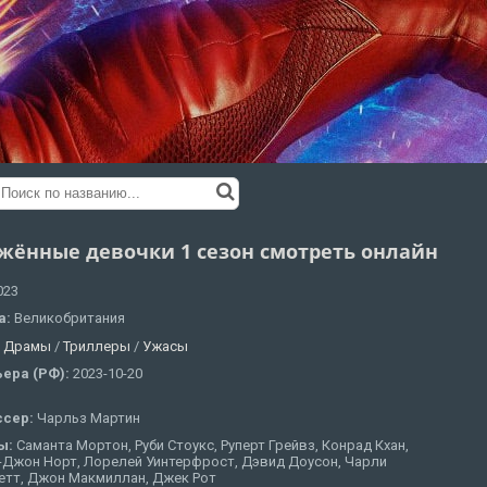
жённые девочки 1 сезон смотреть онлайн
023
а:
Великобритания
:
Драмы
/
Триллеры
/
Ужасы
ера (РФ):
2023-10-20
ссер:
Чарльз Мартин
ы:
Саманта Мортон, Руби Стоукс, Руперт Грейвз, Конрад Кхан,
-Джон Норт, Лорелей Уинтерфрост, Дэвид Доусон, Чарли
етт, Джон Макмиллан, Джек Рот