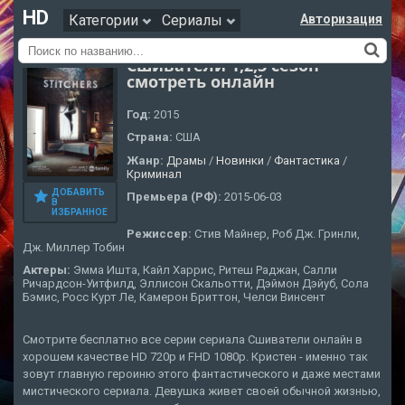
HD
Категории
Сериалы
Авторизация
Сшиватели 1,2,3 сезон
смотреть онлайн
Год:
2015
Страна:
США
Жанр:
Драмы
/
Новинки
/
Фантастика
/
Криминал
ДОБАВИТЬ
Премьера (РФ):
2015-06-03
В
ИЗБРАННОЕ
Режиссер:
Стив Майнер, Роб Дж. Гринли,
Дж. Миллер Тобин
Актеры:
Эмма Ишта, Кайл Харрис, Ритеш Раджан, Салли
Ричардсон-Уитфилд, Эллисон Скальотти, Дэймон Дэйуб, Сола
Бэмис, Росс Курт Ле, Камерон Бриттон, Челси Винсент
Смотрите бесплатно все серии сериала Сшиватели онлайн в
хорошем качестве HD 720p и FHD 1080p. Кристен - именно так
зовут главную героиню этого фантастического и даже местами
мистического сериала. Девушка живет своей обычной жизнью,