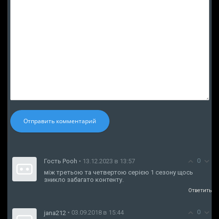
Отправить комментарий
0
Гость Pooh
• 13.12.2023 в 13:57
між третьою та четвертою серією 1 сезону щось
зникло забагато контенту.
Ответить
0
• 03.09.2018 в 15:44
jana212