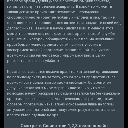
все свое время уделяя учебе в престижном университете,
готовясь получить степень аспиранта. В какой-то момент в
жизни девушки происходит несчастье - неожиданно
скоропостижно умирает ее любимый человек и она, так и не
оправившись от свалившегося на нее горя впадает в некий вид
депрессии называемый в науке - дисплазией. Именно в этот
момент ее жизни она попадает в поле зрения некоей службы
АНБ, агенты которой обращаются к ней с весьма необычной
просьбой, а именно предлагают ей принять участие в
экспериментальной программе направленной на изучение
возможных связей человека с миром мертвых, в целях
раскрытия жестоких убийств.
Кристен соглашается помочь правительственной организации
по большому счету из-за того, что ей может предоставиться
возможность связаться со своим любимым. Со временем
девушка освоится в мире мертвых настолько, что с ее
помощью начнут раскрывать самые казалось бы безнадежные
преступления связанные с человеческими жертвами, таким
образом программа, изначально основанная лишь на голом
энтузиазме создателей дает ощутимые результаты, а значит
все это было сделано не зря.
Смотреть Сшиватели 1,2,3 сезон онлайн