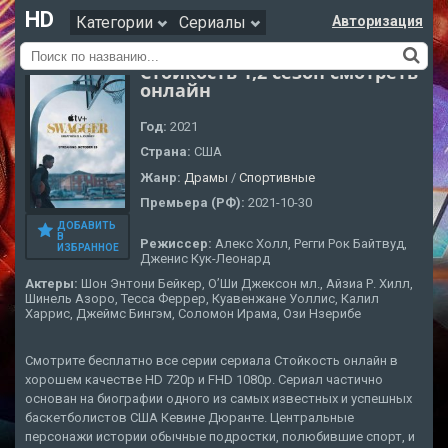
HD
Категории
Сериалы
Авторизация
Стойкость 1,2 сезон смотреть
онлайн
Год:
2021
Страна:
США
Жанр:
Драмы
/
Cпортивные
Премьера (РФ):
2021-10-30
ДОБАВИТЬ
В
Режиссер:
Алекс Холл, Регги Рок Байтвуд,
ИЗБРАННОЕ
Дженис Кук-Леонард
Актеры:
Шон Энтони Бейкер, О’Ши Джексон мл., Айзиа Р. Хилл,
Шинель Азоро, Тесса Феррер, Куавенжане Уоллис, Калил
Харрис, Джеймс Бингэм, Соломон Ирама, Ози Нзерибе
Смотрите бесплатно все серии сериала Стойкость онлайн в
хорошем качестве HD 720p и FHD 1080p. Сериал частично
основан на биографии одного из самых известных и успешных
баскетболистов США Кевине Дюранте. Центральные
персонажи истории обычные подростки, полюбившие спорт, и