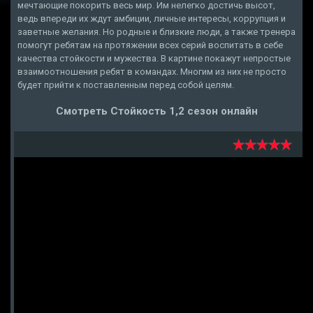
мечтающие покорить весь мир. Им нелегко достичь высот,
ведь впереди их ждут амбиции, личные интересы, коррупция и
заветные желания. Но родные и близкие люди, а также тренера
помогут ребятам на протяжении всех серий воспитать в себе
качества стойкости и мужества. В картине покажут непростые
взаимоотношения ребят в командах. Многим из них не просто
будет прийти к поставленным перед собой целям.
Смотреть Стойкость 1,2 сезон онлайн