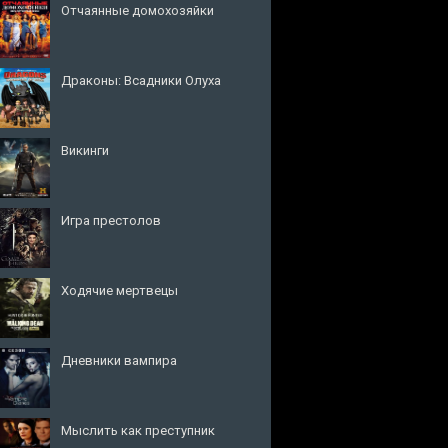
Отчаянные домохозяйки
Драконы: Всадники Олуха
Викинги
Игра престолов
Ходячие мертвецы
Дневники вампира
Мыслить как преступник