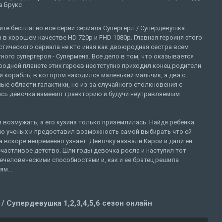
а Брукс
те бесплатно все серии сериала Супергёрл / Супердевушка
 в хорошем качестве HD 720p и FHD 1080p. Главная героиня этого
тического сериала не кто иная как двоюродная сестра всем
ного супергероя - Супермена. Все дело в том, что оказывается
родной планете этих героев неотступно приходил конец родители
 корабль, в котором находился маленький мальчик, а два с
ые области галактики, но из-за случайного столкновения с
ась девочка изменил траекторию и будучи неуправляемым
 возмужать, а его кузина только приземлилась. Найдя ребенка
ью ученых и предоставил возможность самой выбирать что ей
а вскоре непременно узнает. Девочку назвали Карой и дали ей
счастливое детство. Шли годы девочка росла и наступил тот
нечеловеческими способностями и, как и ее братец решила
м...
/ Супердевушка 1,2,3,4,5,6 сезон онлайн