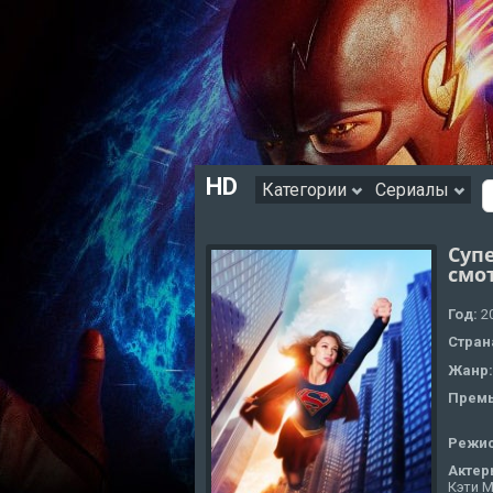
HD
Категории
Сериалы
Супе
смо
Год:
2
Стран
Жанр
Премь
Режи
Актер
Кэти М