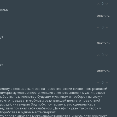
0
фильм
Ответить
0
а?
Ответить
0
а?
Ответить
0
оловую ненависть, играя на несоответствии жизненным реалиям!
 примеры мужественности женщин и женственности мужчин, здесь
абость, подчиненство будущим мужчинам и наоборот на силу и
то что предавать любимых ради высшей цели это правильно!
умсдэй, ни генерал Зод побил супермена, это сделала Кара
едствии признал себя слабаком! Да нафиг нужен такой герой у
борабства в одном месте свербит!
 это просто апофеоз мужененавистничества, ущербности мужского