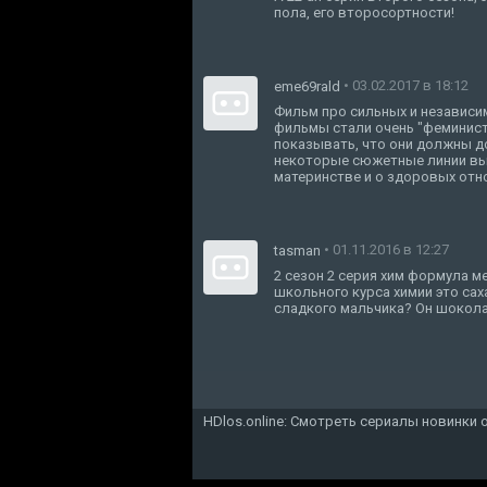
пола, его второсортности!
• 03.02.2017 в 18:12
eme69rald
Фильм про сильных и независим
фильмы стали очень "феминист
показывать, что они должны до
некоторые сюжетные линии вых
материнстве и о здоровых отн
• 01.11.2016 в 12:27
tasman
2 сезон 2 серия хим формула м
школьного курса химии это саха
сладкого мальчика? Он шокола
HDlos.online: Смотреть сериалы новинки 