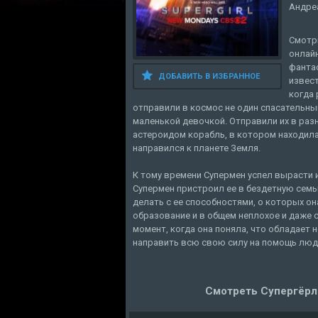
Андре
Смотри
онлайн
фантас
ДОБАВИТЬ В ИЗБРАННОЕ
извест
когда 
отправили в космос не один спасательный
маленькой девочкой. Отправили их в разн
астероидом корабль, в котором находил
направился к планете Земля.
К тому времени Супермен успел вырасти и
Супермен пристроил ее в бездетную сем
делать с ее способностями, о которых он
образование и в общем неплохое и даже 
момент, когда она поняла, что обладает 
направить всю свою силу на помощь людя
Смотреть Супергёрл 