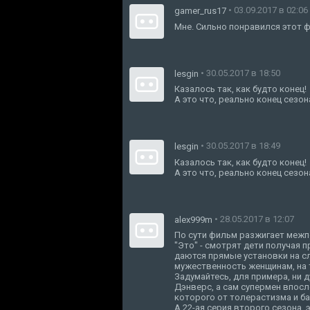
• 03.09.2017 в 02:06
gamer_rus17
Мне. Сильно понравился этот 
• 30.05.2017 в 18:50
lesgin
Казалось так, как будто конец!
А это что, реально конец сезон
• 30.05.2017 в 18:49
lesgin
Казалось так, как будто конец!
А это что, реально конец сезон
• 28.05.2017 в 12:07
alex999m
По сути фильм разжигает межп
"Это" - смотрят дети получая
даются прямые установки на сл
мужественность женщинам, на 
Задумайтесь, для примера, ни д
Дэнверс, а сам супермен впосл
которого от толерастизма и ба
А 22-ая серия второго сезона,