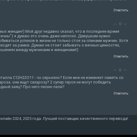
Ответить
0
ых женщин!) Мой друг недавно сказал, что в последнее время
ичны") я думаю это очень даже неплохо. Девушкам нужно
биваться успехов в жизни не только стоя за спинами мужчин. Хотя
одят за рамки. Думаю не стоит забывать о вечных ценностях,
ошениях между мужчинами и женщинами!)
Ответить
0
еталла C12H22O11 - чо серьезно? Если мне не изменяет память со
роза. они ищут сахарозу? 2 супер героя не могут победить
дный заяц? Про него песню пели?
Ответить
онлайн 2024, 2025 года. Лучший поставщик качественного перевода!