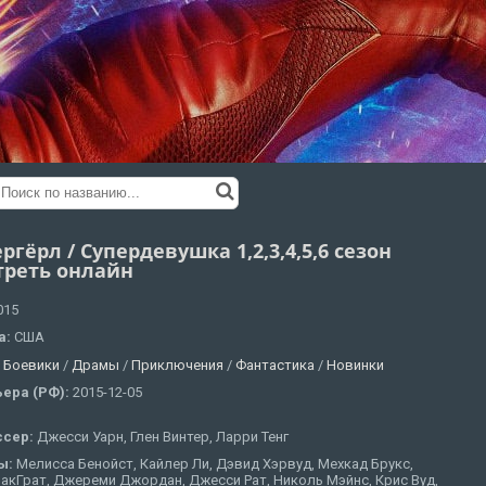
ргёрл / Супердевушка 1,2,3,4,5,6 сезон
треть онлайн
015
а:
США
:
Боевики
/
Драмы
/
Приключения
/
Фантастика
/
Новинки
ера (РФ):
2015-12-05
ссер:
Джесси Уарн, Глен Винтер, Ларри Тенг
ы:
Мелисса Бенойст, Кайлер Ли, Дэвид Хэрвуд, Мехкад Брукс,
акГрат, Джереми Джордан, Джесси Рат, Николь Мэйнс, Крис Вуд,