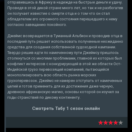
отправившись в Африку в надежде на быстрые деньги и удачу.
Проведя в этой дикой стране много лет, но так и не разбогатев
он получает известие о смерти отца и о том что он стал
обладателем его огромного состояния перешедшего к нему
согласно завещанию покойного.
Джеймс возвращается в Туманный Альбион и проводив отца в
последний путь решает использовать полученные неожиданно
средства для создания собственной судоходной кампании.
Твердо решив идти по намеченному пути Джеймсу пришлось
столкнуться со многими проблемами, главной из которых был
конфликт интересов с конкурирующей в этой же области Ост-
Индийской грузо перевозящей компанией, пытающейся
монополизировать всю область рынка морских
грузоперевозок. Джеймс не намерен отступать от намеченных
целей и готов применить для их достижения даже черную,
древнюю африканскую магию, основы которой он изучил за
годы странствий по дикому континенту.
Смотреть Табу 1 сезон онлайн