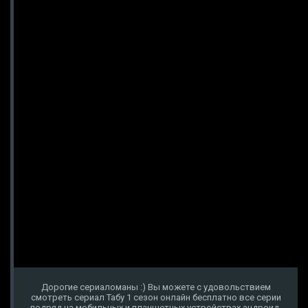
Дорогие сериаломаны :) Вы можете с удовольствием
смотреть сериал Табу 1 сезон онлайн бесплатно все серии
подряд на мобильных и планшетных устройствах андроид,