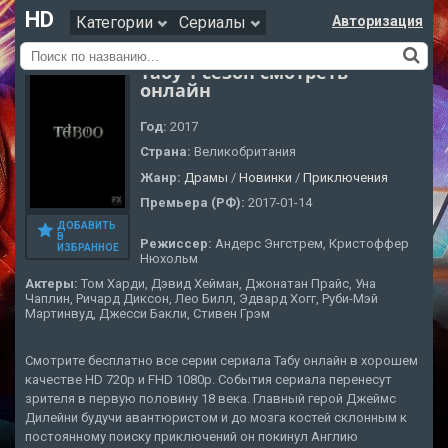
HD
Категории
Сериалы
Авторизация
Табу 1 сезон смотреть
онлайн
Год:
2017
Страна:
Великобритания
Жанр:
Драмы
/
Новинки
/
Приключения
Премьера (РФ):
2017-01-14
ДОБАВИТЬ
В
Режиссер:
Андерс Энгстрем, Кристоффер
ИЗБРАННОЕ
Нюхольм
Актеры:
Том Харди, Дэвид Хейман, Джонатан Прайс, Уна
Чаплин, Ричард Диксон, Лео Билл, Эдвард Хогг, Руби-Мэй
Мартинвуд, Джесси Бакли, Стивен Грэм
Смотрите бесплатно все серии сериала Табу онлайн в хорошем
качестве HD 720p и FHD 1080p. События сериала перенесут
зрителя в первую половину 18 века. Главный герой Джеймс
Дилейни будучи авантюристом и до мозга костей склонным к
постоянному поиску приключений он покинул Англию