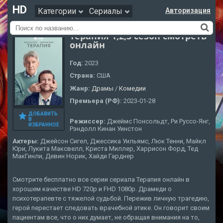
HD
Категории
Сериалы
Авторизация
Терапия 1,2,3 сезон смотреть
онлайн
Год:
2023
Страна:
США
Жанр:
Драмы
/
Комедии
Премьера (РФ):
2023-01-28
ДОБАВИТЬ
В
Режиссер:
Джеймс Понсольдт, Ри Руссо-Янг,
ИЗБРАННОЕ
Рэндолл Кинан Уинстон
Актеры:
Джейсон Сигел, Джессика Уильямс, Люк Тенни, Майкл
Юри, Лукита Максвелл, Криста Миллер, Харрисон Форд, Тед
МакГинли, Девин Норик, Хайди Гарднер
Смотрите бесплатно все серии сериала Терапия онлайн в
хорошем качестве HD 720p и FHD 1080p. Драмеди о
психотерапевте с тяжелой судьбой. Пережив личную трагедию,
герой перестает следовать врачебной этике. Он говорит своим
пациентам все, что о них думает, не обращая внимания на то,