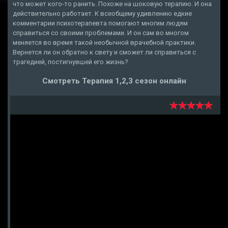
что может кого-то ранить. Похоже на шоковую терапию. И она
действительно работает. К всеобщему удивлению едкие
комментарии психотерапевта помогают многим людям
справиться со своими проблемами. И он сам во многом
меняется во время такой необычной врачебной практики.
Вернется ли он обратно к свету и сможет ли справиться с
трагедией, постигнувшей его жизнь?
Смотреть Терапия 1,2,3 сезон онлайн