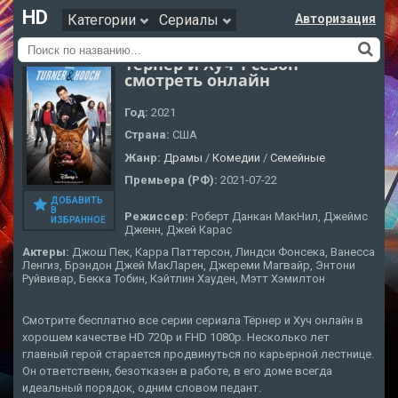
HD
Категории
Сериалы
Авторизация
Тёрнер и Хуч 1 сезон
смотреть онлайн
Год:
2021
Страна:
США
Жанр:
Драмы
/
Комедии
/
Семейные
Премьера (РФ):
2021-07-22
ДОБАВИТЬ
В
Режиссер:
Роберт Данкан МакНил, Джеймс
ИЗБРАННОЕ
Дженн, Джей Карас
Актеры:
Джош Пек, Карра Паттерсон, Линдси Фонсека, Ванесса
Ленгиз, Брэндон Джей МакЛарен, Джереми Магвайр, Энтони
Руйвивар, Бекка Тобин, Кэйтлин Хауден, Мэтт Хэмилтон
Смотрите бесплатно все серии сериала Тёрнер и Хуч онлайн в
хорошем качестве HD 720p и FHD 1080p. Несколько лет
главный герой старается продвинуться по карьерной лестнице.
Он ответственн, безотказен в работе, в его доме всегда
идеальный порядок, одним словом педант.