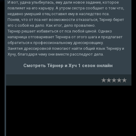
И вот, удача улыбнулась, ему дали новое задание, которое
повлияет на его карьеру. А утром сестра сообщает о том что,
недавно умерший отец оставил ему в наследство пса.
Поняв, что от пса нет возможности отказаться, Тернер берет
его с собой на дело. Как итог, дело провалено.
Тернер решает избавиться от пса любой ценой. Однако
напарница отговаривает Тернера от этого шага и предлагает
обратиться к профессиональному дрессировщику.
Занятия дрессировкой помогают найти общий язык Тернеру и
Хучу, благодаря чему они вместе расследуют дела.
Смотреть Тёрнер и Хуч 1 сезон онлайн