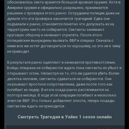
обосновалась секта хранится большой арсенал оружия. Хотя в
Америке оружие и официально разрешено, принимается
решение о проверке этого ранчо. Сотрудники полиции даже не
думали что эта проверка закончится трагедией. Едва они
подъехали к ранчо, становится понятно что допускать их на
территорию никто не собирается. Сектанты занимают
круговую оборону и начинают стрелять. После этого
полицейские вынуждены вызвать ФБР и спецназ. Сначала с
ними все же хотят договориться по-хорошему, но это ни к чему
не приводит.
В результате ранчо оцепляют и начинается противостояние.
Бойцы спецназа не собираются ждать пока сектанты их убьют и
открывают огонь. Несмотря на то, что им удается убить более
десятка человек, сектанты сдаваться не собираются. Они
оказывают яростное сопротивление, даже после того как
погибает их лидер. В итоге осада ранчо растягивается на
полтора месяца. В ходе этой операции погибают и несколько
агентов ФБР. Это только добавляет злости, теперь пощады
сектантам ждать не приходится.
Смотреть Трагедия в Уэйко 1 сезон онлайн