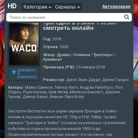
HD
Категории
Сериалы
Авторизация
Трагедия в Уэйко 1 сезон
смотреть онлайн
Год:
2018
Страна:
США
Жанр:
Драмы
/
Новинки
/
Триллеры
/
Криминал
Премьера (РФ):
25 января 2018
ДОБАВИТЬ
В
ИЗБРАННОЕ
Режиссер:
Джон Эрик Даудл, Дэнни Гордон
Актеры:
Майкл Шеннон, Тейлор Китч, Андреа Райзборо, Пол
Спаркс, Рори Калкин, Шей Уигэм, Мелисса Бенойст, Джулия
Гарнер, Демор Барнс, Вивьен Лира Блэр
Смотрите бесплатно все серии сериала Трагедия в Уэйко
онлайн в хорошем качестве HD 720p и FHD 1080p. Сюжет
сериала "Трагедия в Уэйко" основан на реальных трагических
событиях которые произошли весной 1993 года.
Правоохранительные органы узнают что на ранчо, где