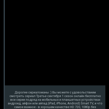
Дорогие сериаломаны :) Вы можете с удовольствием
смотреть сериал Третье сентября 1 сезон онлайн бесплатно
все серии подряд на мобильных и планшетных устройствах
андроид, айфон или айпад (iPad, iPhone, Android) Smart TV, и что
самое важное - в хорошем качестве HD 720, 1080p без