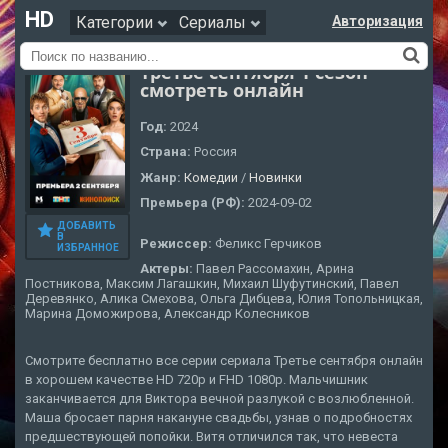
HD
Категории
Сериалы
Авторизация
Третье сентября 1 сезон
смотреть онлайн
Год:
2024
Страна:
Россия
Жанр:
Комедии
/
Новинки
Премьера (РФ):
2024-09-02
ДОБАВИТЬ
В
Режиссер:
Феликс Герчиков
ИЗБРАННОЕ
Актеры:
Павел Рассомахин, Арина
Постникова, Максим Лагашкин, Михаил Шуфутинский, Павел
Деревянко, Алика Смехова, Ольга Дибцева, Юлия Топольницкая,
Марина Доможирова, Александр Колесников
Смотрите бесплатно все серии сериала Третье сентября онлайн
в хорошем качестве HD 720p и FHD 1080p. Мальчишник
заканчивается для Виктора вечной разлукой с возлюбленной.
Маша бросает парня накануне свадьбы, узнав о подробностях
предшествующей попойки. Витя отличился так, что невеста