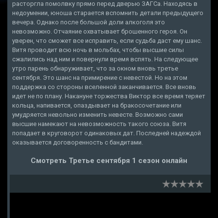
расторгла помолвку прямо перед дверью ЗАГСа. Находясь в
недоумении, юноша старается вспомнить детали предыдущего
вечера. Однако после большой доли алкоголя это
невозможно. Отчаяние охватывает брошенного героя. Он
уверен, что сможет все исправить, если судьба даст ему шанс.
Витя проводит всю ночь в мольбах, чтобы высшие силы
сжалились над ним и повернули время вспять. На следующее
утро парень обнаруживает, что за окном вновь третье
сентября. Это шанс на примирение с невестой. Но на этом
поддержка со стороны вселенной заканчивается. Все вновь
идет не по плану. Накануне торжества Виктор все время теряет
кольца, напивается, опаздывает на бракосочетание или
умудряется невольно изменить невесте. Возможно сами
высшие намекают на невозможность такого союза. Витя
попадает в круговорот одинаковых дат. Последней надеждой
оказывается договоренность с бандитами.
Смотреть Третье сентября 1 сезон онлайн