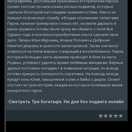
биографиями, достойными признанных исторических персон.
Сюжет состоит из нескольких ратных подвигов, которые
сделали богатырей настоящими знаменитостями. Никто не
пришел на воинскую службу, обладая огромными талантами.
Парни, начиная тренировки с юных лет, не умели держать в
руках оружие и готовы были сразу же сбежать с поля боя.
Однако годы и поэтапное приобретение опыта сделали свое
дело. Теперь Илья Муромец, Алеша Попович и Добрыня
Никитич уверены в крепости своих кулаков. Также они могут
опереться на плечи верных товарищей и возлюбленных. Парни,
которые большую часть времени проводят в боях за честь
Родины, успевают уделять время любимым женщинам. Верные
друзья постоянно попадают в комичные ситуации, но всегда
готовы прикрыть оплошность соратника. На помощь всегда
придут конь Юлий, смышленый ослик и бабка с дедом. Сюжет
состоит из трех историй, каждая из которых посвящена жизни
конкретного героя.
Смотреть Три богатыря. Ни дня без подвига онлайн