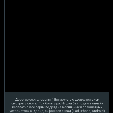
Дорогие сериаломаны :) Вы можете с удовольствием
смотреть сериал Три богатыря. Ни дня без подвига онлайн
бесплатно все серии подряд на мобильных и планшетных
устройствах андроид, айфон или айпад (iPad, iPhone, Android)