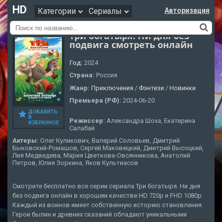
HD
Категории
Сериалы
Авторизация
Три богатыря. Ни дня без
подвига смотреть онлайн
Год:
2024
Страна:
Россия
Жанр:
Приключения
/
Фэнтези
/
Новинки
Премьера (РФ):
2024-06-20
ДОБАВИТЬ
В
Режиссер:
Александра Шоха, Екатерина
ИЗБРАННОЕ
Салабай
Актеры:
Олег Куликович, Валерий Соловьев, Дмитрий
Быковский-Ромашов, Сергей Маковецкий, Дмитрий Высоцкий,
Лия Медведева, Мария Цветкова-Овсянникова, Анатолий
Петров, Юлия Зоркина, Яков Культиасов
Смотрите бесплатно все серии сериала Три богатыря. Ни дня
без подвига онлайн в хорошем качестве HD 720p и FHD 1080p.
Каждый из воинов имеет собственную историю становления.
Герои былин и древних сказаний обладают уникальными