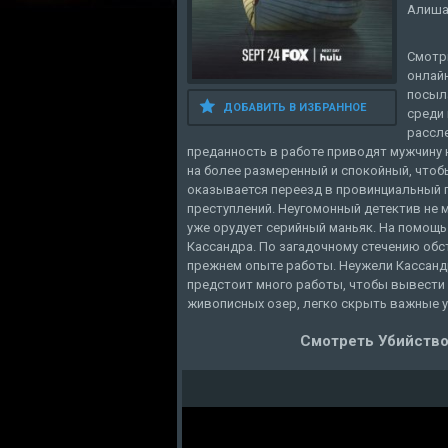
Алиша
Смотр
онлайн
посыл
ДОБАВИТЬ В ИЗБРАННОЕ
среди
рассле
преданность в работе приводят мужчину 
на более размеренный и спокойный, что
оказывается переезд в провинциальный г
преступлений. Неугомонный детектив не м
уже орудует серийный маньяк. На помощь
Кассандра. По загадочному стечению обс
прежнем опыте работы. Неужели Кассанд
предстоит много работы, чтобы вывести в
живописных озер, легко скрыть важные у
Смотреть Убийство 