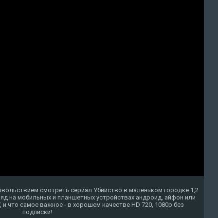
овольствием смотреть сериал Убийство в маленьком городке 1,2
ряд на мобильных и планшетных устройствах андроид, айфон или
TV, и что самое важное - в хорошем качестве HD 720, 1080p без
подписки!