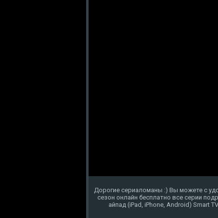
Дорогие сериаломаны :) Вы можете с уд
сезон онлайн бесплатно все серии под
айпад (iPad, iPhone, Android) Smart 