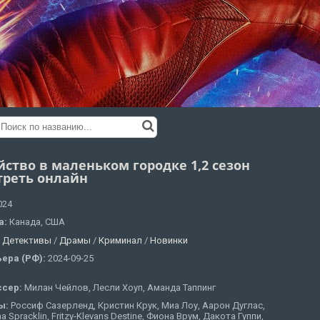
йство в маленьком городке 1,2 сезон
треть онлайн
024
а:
Канада, США
:
Детективы
/
Драмы
/
Криминал
/
Новинки
ера (РФ):
2024-09-25
ссер:
Милан Чейлов, Лесли Хоуп, Аманда Таппинг
ы:
Россиф Сазерленд, Кристин Крук, Миа Лоу, Аарон Дуглас,
a Spracklin, Fritzy-Klevans Destine, Фиона Врум, Дакота Гуппи,