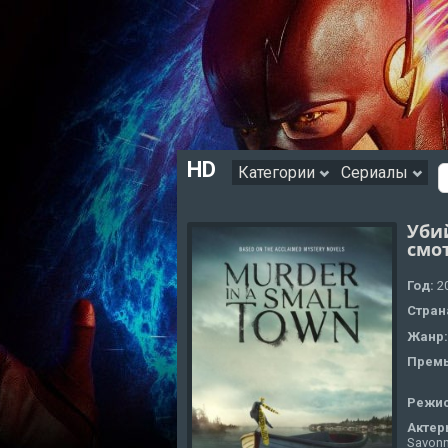
HD
Категории
Сериалы
Уби
смо
Год:
2
Стран
Жанр
Премь
Режи
Актер
Savonn