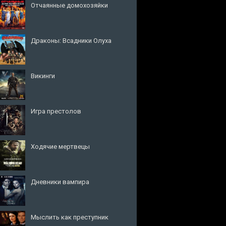
Отчаянные домохозяйки
Драконы: Всадники Олуха
Викинги
Игра престолов
Ходячие мертвецы
Дневники вампира
Мыслить как преступник