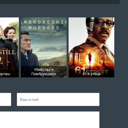
Убийства в
мертвы
Пембрукшире
61-я улица