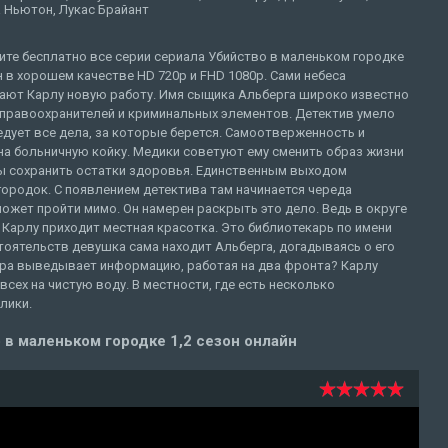
 Ньютон, Лукас Брайант
ите бесплатно все серии сериала Убийство в маленьком городке
 в хорошем качестве HD 720p и FHD 1080p. Сами небеса
ают Карлу новую работу. Имя сыщика Альберга широко известно
 правоохранителей и криминальных элементов. Детектив умело
дует все дела, за которые берется. Самоотверженность и
на больничную койку. Медики советуют ему сменить образ жизни
бы сохранить остатки здоровья. Единственным выходом
ородок. С появлением детектива там начинается череда
ожет пройти мимо. Он намерен раскрыть это дело. Ведь в округе
 Карлу приходит местная красотка. Это библиотекарь по имени
тоятельств девушка сама находит Альберга, догадываясь о его
ра выведывает информацию, работая на два фронта? Карлу
сех на чистую воду. В местности, где есть несколько
лики.
в маленьком городке 1,2 сезон онлайн