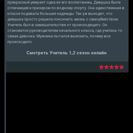
прекрасный умирает одна из его воспитанниц. Девушка была
отличницей и призером по водному спорту. Она единственная в
классе подавала большие надежды. Так уж выходит, что
девушка просто решила покончить жизнь с самоубийством.
Учитель был в замешательстве от происходящего. Он
становится руководителем начального класса, где училась то
самая девочка. Мужчина пытался выяснить, почему все
происходило.
Смотреть Учитель 1,2 сезон онлайн