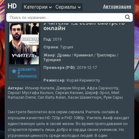
HD
Категории
Сериалы
Авторизация
Учитель 1,2 сезон смотреть
онлайн
Год:
2019
Страна:
Турция
Жанр:
Драмы
/
Криминал
/
Триллеры
/
Турецкие
Премьера (РФ):
2019-12-17
ДОБАВИТЬ
В
ИЗБРАННОЕ
Режиссер:
Корай Керимоглу
Актеры:
Илькер Калели, Джерен Морай, Афра Сарачоглу,
Серхат Мустафа Кылыч, Серкан Кескин, Шериф Эрол, Mert
Ramazan Demir, Can Bartu Aslan, Хасан Шахинтюрк, Рухи Сары
Смотрите бесплатно все серии сериала Учитель онлайн в
хорошем качестве HD 720p и FHD 1080p. Учитель Акиф находит
единственную цель в своей жизни. Во время преподавания он
старается привить лишь добро в сердца своих учеников. Но
утраченная ценность среди молодых людей. В один