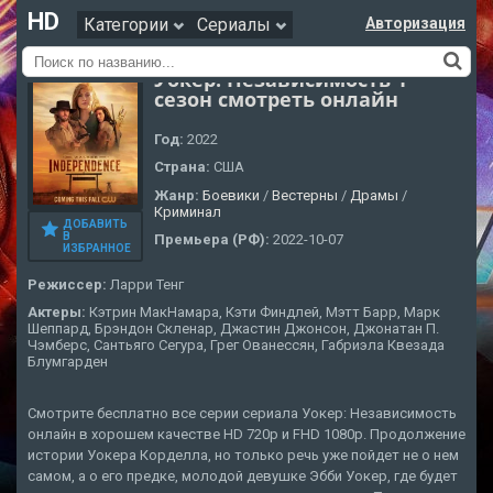
HD
Категории
Сериалы
Авторизация
Уокер: Независимость 1
сезон смотреть онлайн
Год:
2022
Страна:
США
Жанр:
Боевики
/
Вестерны
/
Драмы
/
Криминал
ДОБАВИТЬ
В
Премьера (РФ):
2022-10-07
ИЗБРАННОЕ
Режиссер:
Ларри Тенг
Актеры:
Кэтрин МакНамара, Кэти Финдлей, Мэтт Барр, Марк
Шеппард, Брэндон Скленар, Джастин Джонсон, Джонатан П.
Чэмберс, Сантьяго Сегура, Грег Ованессян, Габриэла Квезада
Блумгарден
Смотрите бесплатно все серии сериала Уокер: Независимость
онлайн в хорошем качестве HD 720p и FHD 1080p. Продолжение
истории Уокера Корделла, но только речь уже пойдет не о нем
самом, а о его предке, молодой девушке Эбби Уокер, где будет