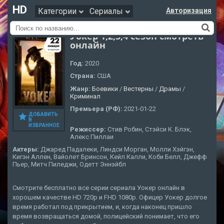
HD
Категории
Сериалы
Авторизация
Уокер 1,2,3,4 сезон смотреть
онлайн
Год:
2020
Страна:
США
Жанр:
Боевики
/
Вестерны
/
Драмы
/
Криминал
Премьера (РФ):
2021-01-22
ДОБАВИТЬ
В
ИЗБРАННОЕ
Режиссер:
Стив Робин, Стэйси К. Блэк,
Алекс Пиллаи
Актеры:
Джаред Падалеки, Линдси Морган, Молли Хэйгэн,
Кигэн Аллен, Вайолет Бринсон, Кейл Калли, Коби Белл, Джефф
Пьер, Митч Пиледжи, Одетт Эннэйбл
Смотрите бесплатно все серии сериала Уокер онлайн в
хорошем качестве HD 720p и FHD 1080p. Офицер Уокер долгое
время работал под прикрытием, и, когда наконец пришло
время возвращаться домой, полицейский понимает, что его