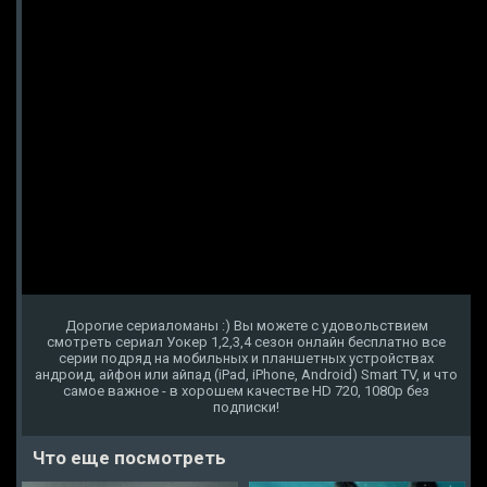
Дорогие сериаломаны :) Вы можете с удовольствием
смотреть сериал Уокер 1,2,3,4 сезон онлайн бесплатно все
серии подряд на мобильных и планшетных устройствах
андроид, айфон или айпад (iPad, iPhone, Android) Smart TV, и что
самое важное - в хорошем качестве HD 720, 1080p без
подписки!
Что еще посмотреть