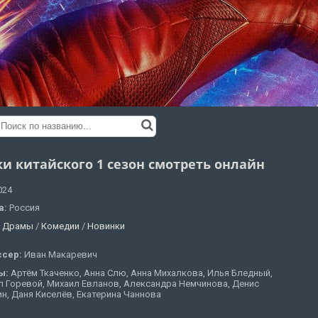
ки китайского 1 сезон смотреть онлайн
024
а:
Россия
:
Драмы
/
Комедии
/
Новинки
ссер:
Иван Макаревич
ы:
Артём Ткаченко, Анна Слю, Анна Михалкова, Илья Бледный,
л Горевой, Михаил Евланов, Александра Немчинова, Денис
н, Даня Киселёв, Екатерина Чаннова