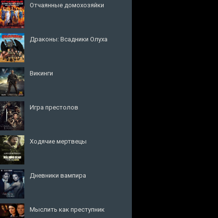
Отчаянные домохозяйки
Драконы: Всадники Олуха
Викинги
Игра престолов
Ходячие мертвецы
Дневники вампира
Мыслить как преступник