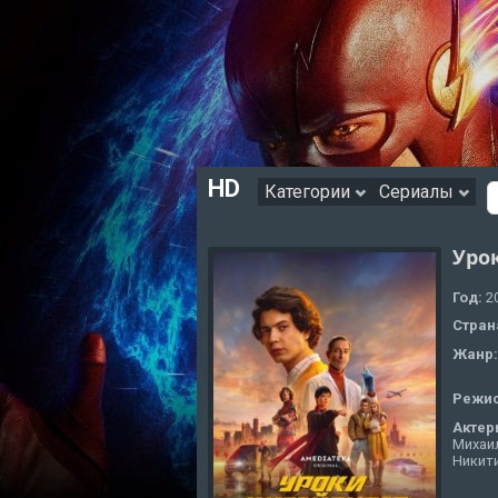
HD
Категории
Сериалы
Уро
Год:
2
Стран
Жанр
Режи
Актер
Михаи
Никити