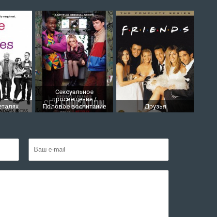
Сексуальное
просвещение /
еталях
Половое воспитание
Друзья