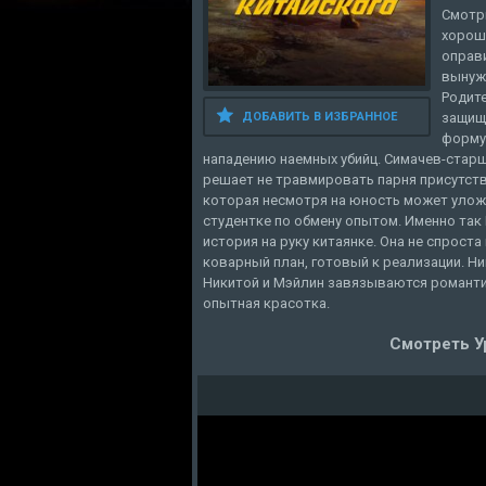
Смотри
хороше
оправи
вынужд
Родит
защищ
ДОБАВИТЬ В ИЗБРАННОЕ
форму
нападению наемных убийц. Симачев-старш
решает не травмировать парня присутств
которая несмотря на юность может уложи
студентке по обмену опытом. Именно так
история на руку китаянке. Она не спрост
коварный план, готовый к реализации. Н
Никитой и Мэйлин завязываются романти
опытная красотка.
Смотреть У