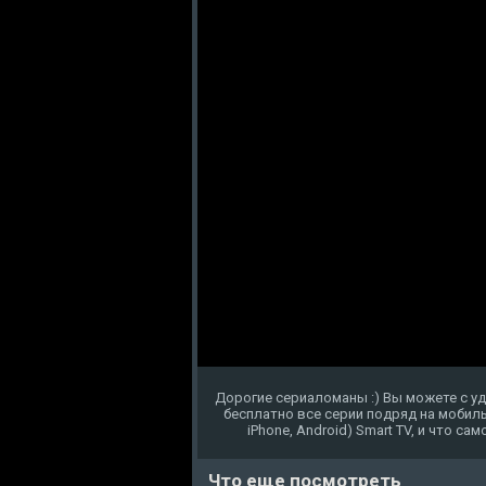
Дорогие сериаломаны :) Вы можете с у
бесплатно все серии подряд на мобиль
iPhone, Android) Smart TV, и что с
Что еще посмотреть