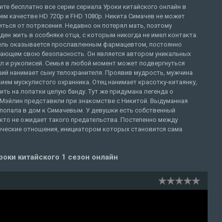
те бесплатно все серии сериала Уроки китайского онлайн в
м качестве HD 720p и FHD 1080p. Никита Симачев не может
ться от потрясения. Недавно он потерял мать, поэтому
ен жить в особняке отца, с которым никогда не имел контакта.
ель оказывается прославленным фармацевтом, постоянно
ающем свою безопасность. Он является автором уникальных
л и рукописей. Семья в любой момент может подвергнуться
ий нанимает сыну телохранителя. Проявив мудрость, мужчина
ием мускулистого охранника. Отец нанимает красотку-китаянку,
ть на лопатки целую банду. Тут же придумана легенда о
 Мэйлин представили при знакомстве с Никитой. Выдуманная
а попала в дом к Симачевым. У девушки есть собственный
икто не ожидает такого предательства. Постепенно между
ческие отношения, инициатором которых становится сама
роки китайского 1 сезон онлайн