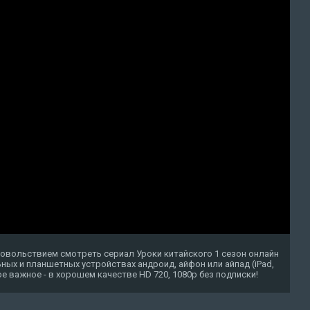
довольствием смотреть сериал Уроки китайского 1 сезон онлайн
ных и планшетных устройствах андроид, айфон или айпад (iPad,
амое важное - в хорошем качестве HD 720, 1080p без подписки!