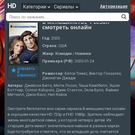
HD
Категории
Сериалы
Авторизация
В меньшинстве 1 сезон
смотреть онлайн
Год:
2020
Страна:
США
Жанр:
Комедии
/
Новинки
Премьера (РФ):
2020-01-24
ДОБАВИТЬ
В
Режиссер:
Бетси Томас, Виктор Гонзалез,
ИЗБРАННОЕ
Джонатан Джадж
Актеры:
Джейсон Биггз, Мэгги Лосон, Тиша Кэмпбелл, Эшли
Боттчер, Connor Kalopsis, Джек Стэнтон, Окли Булл, Файниз
Митчелл, Джон Басс, Нил Кэйси
Смотрите бесплатно все серии сериала В меньшинстве онлайн
в хорошем качестве HD 720p и FHD 1080p. Зритель наблюдает
жизнь многодетной семьи, у которой четверо детей. Их
старшие дети имеют значительные навыки в разных науках.
Ещё потребуется отметить, что их младшая дочь считается