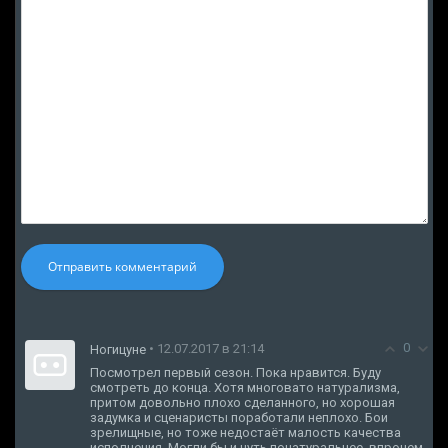
Отправить комментарий
0
• 12.07.2017 в 21:14
Ногицуне
Посмотрел первый сезон. Пока нравится. Буду
смотреть до конца. Хотя многовато натурализма,
притом довольно плохо сделанного, но хорошая
задумка и сценаристы поработали неплохо. Бои
зрелищные, но тоже недостаёт малость качества
исполнения. Могли бы и чуть понатуральнее. впрочем