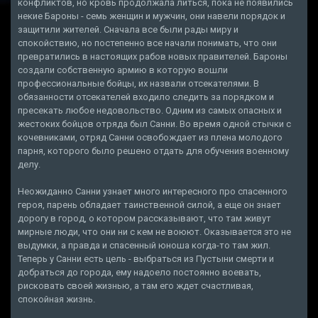
конфликтов, но кровь продолжала литься, пока не появились
некие Бароны - семь женщин и мужчин, они навели порядок и
защитили жителей. Сначала все были рады миру и
спокойствию, но постепенно все начали понимать, что они
превратились в настоящих рабов новых правителей. Бароны
создали собственную армию в которую вошли
профессиональные бойцы, их назвали отсекателями. В
обязанности отсекателей входило следить за порядком и
пресекать любое недовольство. Одним из самых опасных и
жестоких бойцов отряда был Санни. Во время одной стычки с
кочевниками, отряд Санни освобождает из плена молодого
парня, которого было решено отдать для обучения военному
делу.
Неожиданно Санни узнает много интересного про спасенного
героя, парень обладает таинственной силой, а еще он знает
дорогу в город, о котором рассказывают, что там живут
мирные люди, что они ни с кем не воюют. Оказывается это не
выдумки, а правда и спасенный юноша когда-то там жил.
Теперь у Санни есть цель - выбраться из Пустыни смерти и
добраться до города, ему надоело постоянно воевать,
рисковать своей жизнью, а там его ждет счастливая,
спокойная жизнь.