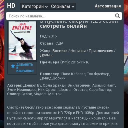
HD
Категории
Сериалы
Авторизация
В пустыне смерти 1,2,3 сезон
смотреть онлайн
Год:
2015
Страна:
США
Жанр:
Боевики
/
Новинки
/
Приключения
/
Драмы
Премьера (РФ):
2015-11-16
ДОБАВИТЬ
В
ИЗБРАННОЕ
Режиссер:
Пако Кабесас, Тоа Фрейзер,
Дэвид Добкин
Актеры:
Дэниэл Ву, Орла Брэйди, Эмили Бичем, Арамис Найт,
Элли Иоаннидес, Ник Фрост, Шерман Огастас, Сара Болгер,
Оливер Старк, Мадлен Манток
Смотрите бесплатно все серии сериала В пустыне смерти
онлайн в хорошем качестве HD 720p и FHD 1080p. Для жителей
Пустыни смерти мир превратился в настоящий кошмар из-за
постоянных войн, люди уже даже не могут вспомнить причины