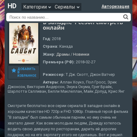
HD
Категории
Сериалы
Авторизация
В западне 1 сезон смотреть
онлайн
Год:
2018
Страна:
Канада
Жанр:
Драмы
/
Новинки
Премьера (РФ):
2018-02-27
ДОБАВИТЬ
В
Режиссер:
Т.Дж. Скотт, Джон Ватчер
ИЗБРАННОЕ
Актеры:
Аллан Хоуко, Пол Гросс, Эрик
Джонсон, Виктория Андерсон, Энука Окума, Грег Брайк,
Шарлотта Салливан, Билли Маклеллан, Майк Допуд, Крис Янг
Смотрите бесплатно все серии сериала В западне онлайн в
хорошем качестве HD 720p и FHD 1080p. Главный герой фильма
"В западне" был самым обычным парнем, но ему очень не
хватало денег. Как всем молодым людям, Дэвиду хотелось
водить свою девушку по ресторанам, дарить ей дорогие
подарки, но на его зарплату этого не сделаешь. Вот и решил