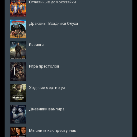
Отчаянные домохозяйки
Драконы: Всадники Олуха
Викинги
Игра престолов
Ходячие мертвецы
Дневники вампира
Мыслить как преступник