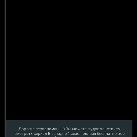
Дорогие сериаломаны :) Вы можете с удовольствием
смотреть сериал В западне 1 сезон онлайн бесплатно все