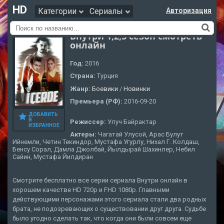
HD
Категории
Сериалы
Авторизация
Внутри 1,2,3 сезон смотреть
онлайн
Год:
2016
Страна:
Турция
Жанр:
Боевики
/
Новинки
Премьера (РФ):
2016-09-20
ДОБАВИТЬ
В
Режиссер:
Улуч Байрактар
ИЗБРАННОЕ
Актеры:
Чагатай Улусой, Арас Булут
Ийнемли, Четин Текиндор, Мустафа Угурлу, Нихал Г. Колдаш,
Бенсу Сорал, Дамла Джолбай, Йылдырай Шахинлер, Небил
Сайин, Мустафа Йилдиран
Смотрите бесплатно все серии сериала Внутри онлайн в
хорошем качестве HD 720p и FHD 1080p. Главными
действующими персонажами этого сериала стали два родных
брата, не подозревающих о существовании друг друга. Судьбе
было угодно сделать так, что когда они были совсем еще