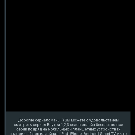
Дорогие сериаломаны :) Вы можете с удовольствием
смотреть сериал Внутри 1,2,3 сезон онлайн бесплатно все
серии подряд на мобильных и планшетных устройствах
андроид, айфон или айпад (iPad, iPhone, Android) Smart TV, и что