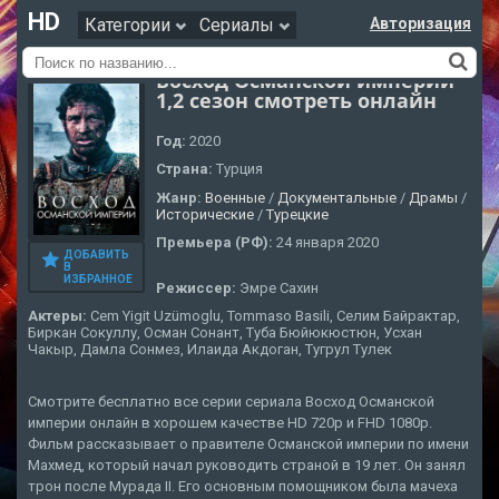
HD
Категории
Сериалы
Авторизация
Восход Османской империи
1,2 сезон смотреть онлайн
Год:
2020
Страна:
Турция
Жанр:
Военные
/
Документальные
/
Драмы
/
Исторические
/
Турецкие
Премьера (РФ):
24 января 2020
ДОБАВИТЬ
В
ИЗБРАННОЕ
Режиссер:
Эмре Сахин
Актеры:
Cem Yigit Uzümoglu, Tommaso Basili, Селим Байрактар,
Биркан Сокуллу, Осман Сонант, Туба Бюйюкюстюн, Усхан
Чакыр, Дамла Сонмез, Илаида Акдоган, Тугрул Тулек
Смотрите бесплатно все серии сериала Восход Османской
империи онлайн в хорошем качестве HD 720p и FHD 1080p.
Фильм рассказывает о правителе Османской империи по имени
Махмед, который начал руководить страной в 19 лет. Он занял
трон после Мурада II. Его основным помощником была мачеха