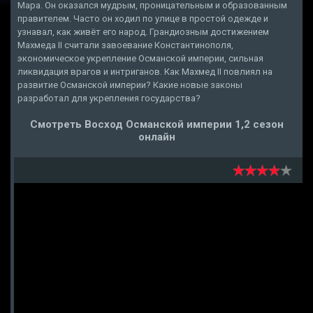
Мара. Он оказался мудрым, проницательным и образованным
правителем. Часто он ходил по улице в простой одежде и
узнавал, как живёт его народ. Грандиозным достижением
Махмеда II считали завоевание Константинополя,
экономическое укрепление Османской империи, сильная
ликвидация врагов и интриганов. Как Махмед II повлиял на
развитие Османской империи? Какие новые законы
разработал для укрепления государства?
Смотреть Восход Османской империи 1,2 сезон
онлайн