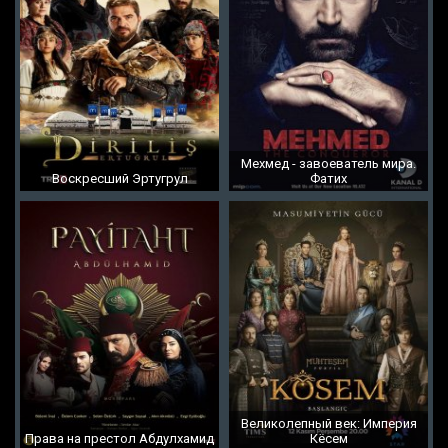
Мехмед - завоеватель мира.
Воскресший Эртугрул
Фатих
Великолепный век: Империя
Права на престол Абдулхамид
Кёсем