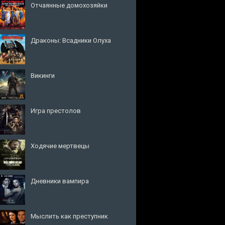
Отчаянные домохозяйки
Драконы: Всадники Олуха
Викинги
Игра престолов
Ходячие мертвецы
Дневники вампира
Мыслить как преступник