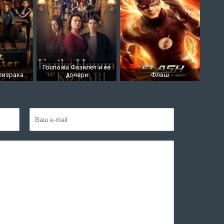
Госпожа Фазилет и ее
ризрака
дочери
Флэш