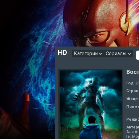
HD
Категории
Сериалы
Вос
Год:
2
Стран
Жанр
Премь
Режи
Актер
Али А
Ги, Мо