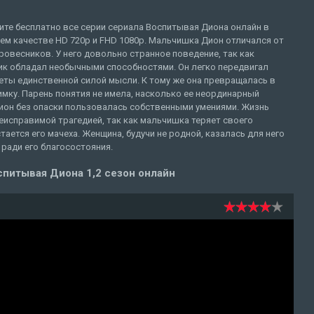
ите бесплатно все серии сериала Воспитывая Диона онлайн в
ем качестве HD 720p и FHD 1080p. Мальчишка Дион отличался от
ровесников. У него довольно странное поведение, так как
ик обладал необычными способностями. Он легко передвигал
еты единственной силой мысли. К тому же она превращалась в
мку. Парень понятия не имела, насколько ее неординарный
ион без опаски пользовалась собственными умениями. Жизнь
еисправимой трагедией, так как мальчишка теряет своего
тается его мачеха. Женщина, будучи не родной, казалась для него
ради его благосостояния.
питывая Диона 1,2 сезон онлайн