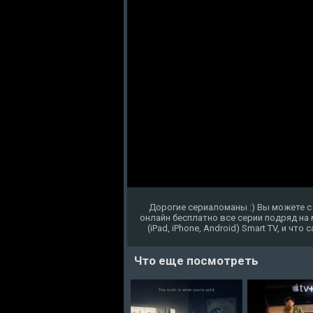
Дорогие сериаломаны :) Вы можете с
онлайн бесплатно все серии подряд на
(iPad, iPhone, Android) Smart TV, и чт
Что еще посмотреть