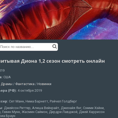
питывая Диона 1,2 сезон смотреть онлайн
019
а:
США
:
Драмы
/
Фантастика
/
Новинки
ера (РФ):
4 октября 2019
ссер:
Сет Манн, Нима Барнетт, Рэйчел Голдберг
ы:
Джейсон Риттер, Алиша Вейнрайт, Джезайя Янг, Сэмми Хэйни,
н, Гэвин Мунн, Жасмин Саймон, Дирдри Лавджой, Джей Харрисон
риа Браун