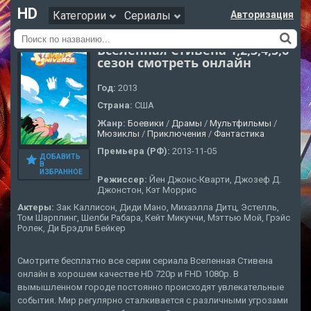
HD
Категории
Сериалы
Авторизация
Вселенная Стивена 1,2,3,4,5,6
сезон смотреть онлайн
Год:
2013
Страна:
США
Жанр:
Боевики
/
Драмы
/
Мультфильмы
/
Мюзиклы
/
Приключения
/
Фантастика
Премьера (РФ):
2013-11-05
ДОБАВИТЬ
В
ИЗБРАННОЕ
Режиссер:
Йен Джонс-Кварти, Джозеф Д.
Джонстон, Кэт Моррис
Актеры:
Зак Каллисон, Диди Мано, Михаэлла Дитц, Эстелль,
Том Шарплинг, Шелби Рабара, Кейт Микуччи, Мэттью Мой, Грэйс
Ролек, Ди Брэдли Бейкер
Смотрите бесплатно все серии сериала Вселенная Стивена
онлайн в хорошем качестве HD 720p и FHD 1080p. В
вымышленном городе постоянно происходят увлекательные
события. Мир регулярно сталкивается с различными угрозами