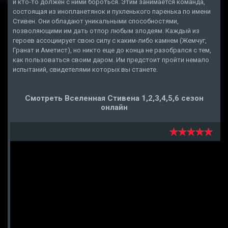
и кто-то должен с ними бороться. Этим занимается команда,
состоящая из инопланетянок и пухленького паренька по имени
Стивен. Они обладают уникальными способностями,
позволяющими им дать отпор любым злодеям. Каждый из
героев ассоциирует свою силу с каким-либо камнем (Жемчуг,
Гранат и Аметист), но никто еще до конца не разобрался с тем,
как пользоваться своим даром. Им предстоит пройти немало
испытаний, свидетелями которых вы станете.
Смотреть Вселенная Стивена 1,2,3,4,5,6 сезон
онлайн