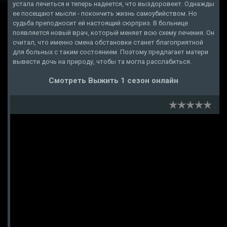
устала лечиться и теперь надеется, что выздоровеет. Однажды
ее посещают мысли - покончить жизнь самоубийством. Но
судьба преподносит ей настоящий сюрприз. В больнице
появляется новый врач, который меняет всю схему лечения. Он
считал, что именно смена обстановки станет благоприятной
для больных с таким состоянием. Поэтому предлагает матери
вывести дочь на природу, чтобы та могла расслабиться.
Смотреть Выжить 1 сезон онлайн