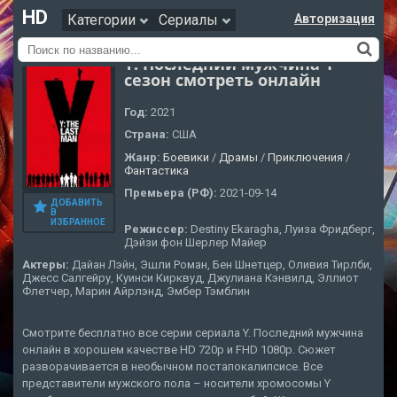
HD
Категории
Сериалы
Авторизация
Y. Последний мужчина 1
сезон смотреть онлайн
Год:
2021
Страна:
США
Жанр:
Боевики
/
Драмы
/
Приключения
/
Фантастика
Премьера (РФ):
2021-09-14
ДОБАВИТЬ
В
ИЗБРАННОЕ
Режиссер:
Destiny Ekaragha, Луиза Фридберг,
Дэйзи фон Шерлер Майер
Актеры:
Дайан Лэйн, Эшли Роман, Бен Шнетцер, Оливия Тирлби,
Джесс Салгейру, Куинси Кирквуд, Джулиана Кэнвилд, Эллиот
Флетчер, Марин Айрлэнд, Эмбер Тэмблин
Смотрите бесплатно все серии сериала Y. Последний мужчина
онлайн в хорошем качестве HD 720p и FHD 1080p. Сюжет
разворачивается в необычном постапокалипсисе. Все
представители мужского пола – носители хромосомы Y