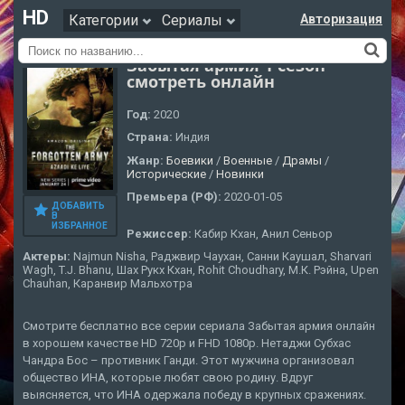
HD
Категории
Сериалы
Авторизация
Забытая армия 1 сезон
смотреть онлайн
Год:
2020
Страна:
Индия
Жанр:
Боевики
/
Военные
/
Драмы
/
Исторические
/
Новинки
Премьера (РФ):
2020-01-05
ДОБАВИТЬ
В
ИЗБРАННОЕ
Режиссер:
Кабир Кхан, Анил Сеньор
Актеры:
Najmun Nisha, Раджвир Чаухан, Санни Каушал, Sharvari
Wagh, T.J. Bhanu, Шах Рукх Кхан, Rohit Choudhary, М.К. Рэйна, Upen
Chauhan, Каранвир Мальхотра
Смотрите бесплатно все серии сериала Забытая армия онлайн
в хорошем качестве HD 720p и FHD 1080p. Нетаджи Субхас
Чандра Бос – противник Ганди. Этот мужчина организовал
общество ИНА, которые любят свою родину. Вдруг
выясняется, что ИНА одержала победу в крупных сражениях.