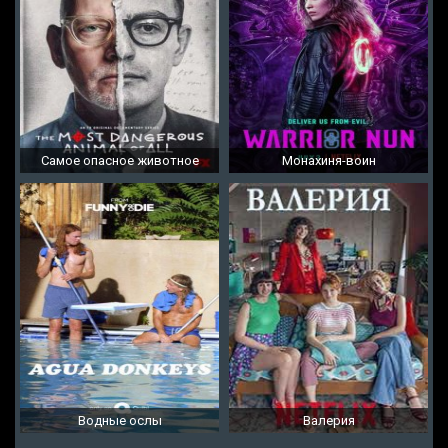
Самое опасное животное
Монахиня-воин
Водные ослы
Валерия