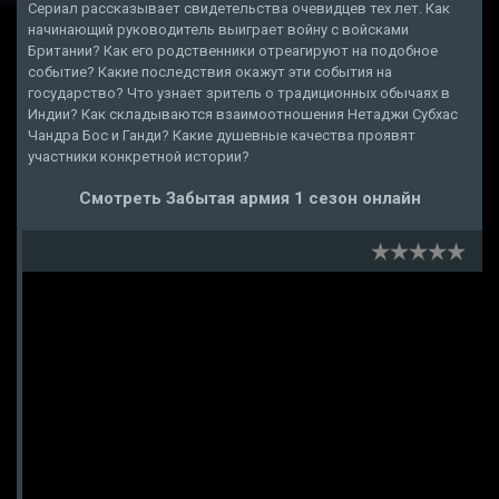
Сериал рассказывает свидетельства очевидцев тех лет. Как
начинающий руководитель выиграет войну с войсками
Британии? Как его родственники отреагируют на подобное
событие? Какие последствия окажут эти события на
государство? Что узнает зритель о традиционных обычаях в
Индии? Как складываются взаимоотношения Нетаджи Субхас
Чандра Бос и Ганди? Какие душевные качества проявят
участники конкретной истории?
Смотреть Забытая армия 1 сезон онлайн