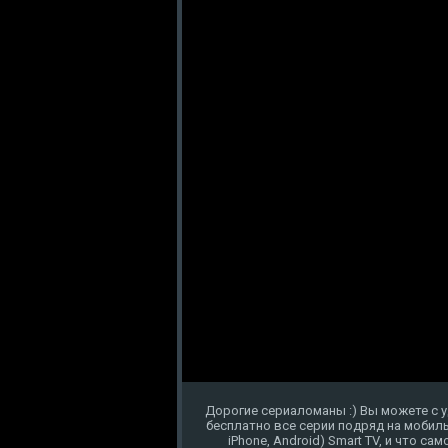
Дорогие сериаломаны :) Вы можете с 
бесплатно все серии подряд на мобиль
iPhone, Android) Smart TV, и что с