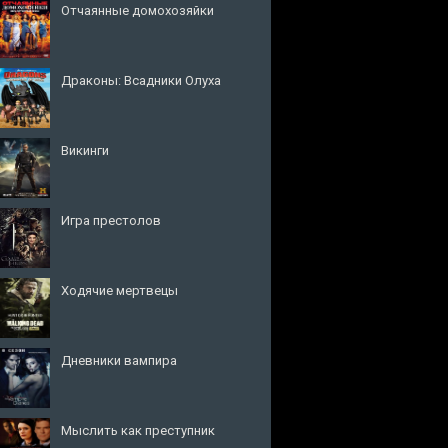
Отчаянные домохозяйки
Драконы: Всадники Олуха
Викинги
Игра престолов
Ходячие мертвецы
Дневники вампира
Мыслить как преступник