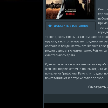
Смотр
хороше
небол
времен
ДОБАВИТЬ В ИЗБРАННОЕ
трагед
город
тяжело, ведь жизнь на Диком Западе опа
оружия, так что теперь им придется им о
состоял в банде жестокого Фрэнка Грифф
решил завязать с криминалом. Рой хотел 
смертельного врага.
Однако он еще и прихватил часть награбл
женщин. Шериф отлично понимает, что да
появления Гриффина. Рано или поздно, но
приготовиться к встрече головорезов.
Смотреть 