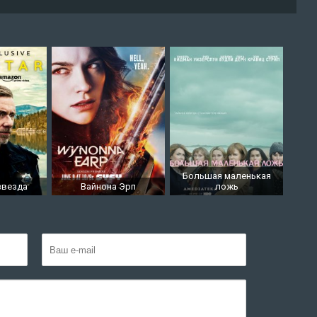
Большая маленькая
звезда
Вайнона Эрп
ложь