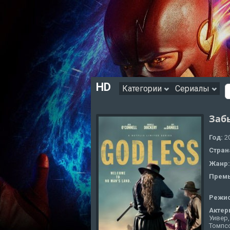
HD
Категории
Сериалы
Заб
Год:
2
Стран
Жанр
Премь
Режи
Актер
Уивер,
Томпсо