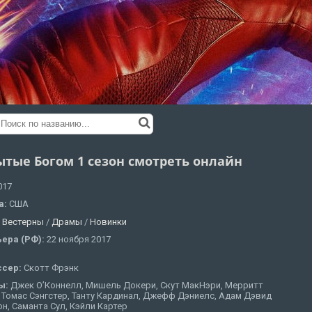
ытые Богом 1 сезон смотреть онлайн
017
а:
США
:
Вестерны
/
Драмы
/
Новинки
ера (РФ):
22 ноября 2017
ссер:
Скотт Фрэнк
ы:
Джек О’Коннелл, Мишель Докери, Скут МакНэри, Мерритт
 Томас Сэнгстер, Танту Кардинал, Джефф Дэниелс, Адам Дэвид
н, Саманта Сул, Кэйли Картер