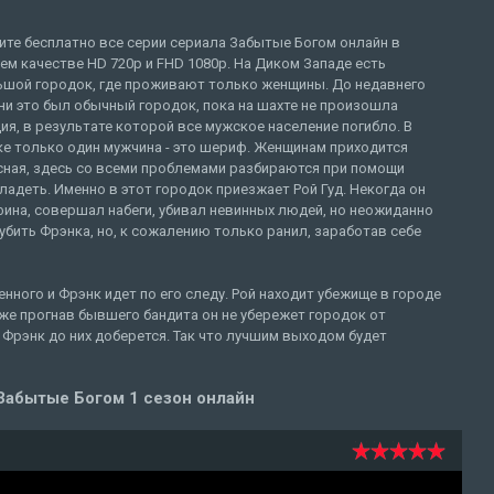
ите бесплатно все серии сериала Забытые Богом онлайн в
м качестве HD 720p и FHD 1080p. На Диком Западе есть
ьшой городок, где проживают только женщины. До недавнего
и это был обычный городок, пока на шахте не произошла
ия, в результате которой все мужское население погибло. В
ке только один мужчина - это шериф. Женщинам приходится
сная, здесь со всеми проблемами разбираются при помощи
владеть. Именно в этот городок приезжает Рой Гуд. Некогда он
ина, совершал набеги, убивал невинных людей, но неожиданно
убить Фрэнка, но, к сожалению только ранил, заработав себе
енного и Фрэнк идет по его следу. Рой находит убежище в городе
же прогнав бывшего бандита он не убережет городок от
 Фрэнк до них доберется. Так что лучшим выходом будет
Забытые Богом 1 сезон онлайн