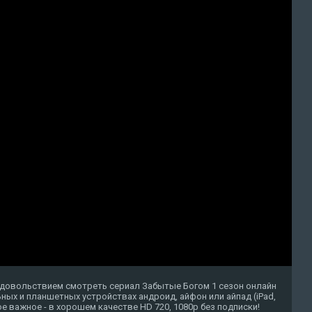
удовольствием смотреть сериал Забытые Богом 1 сезон онлайн
ных и планшетных устройствах андроид, айфон или айпад (iPad,
амое важное - в хорошем качестве HD 720, 1080p без подписки!