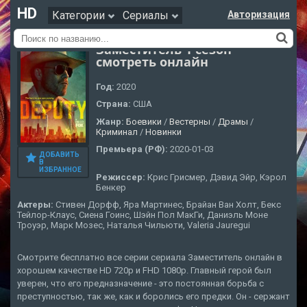
HD
Категории
Сериалы
Авторизация
Заместитель 1 сезон
смотреть онлайн
Год:
2020
Страна:
США
Жанр:
Боевики
/
Вестерны
/
Драмы
/
Криминал
/
Новинки
Премьера (РФ):
2020-01-03
ДОБАВИТЬ
В
ИЗБРАННОЕ
Режиссер:
Крис Грисмер, Дэвид Эйр, Кэрол
Бенкер
Актеры:
Стивен Дорфф, Яра Мартинес, Брайан Ван Холт, Бекс
Тейлор-Клаус, Сиена Гоинс, Шэйн Пол МакГи, Даниэль Моне
Троуэр, Марк Мозес, Наталья Чильюти, Valeria Jauregui
Смотрите бесплатно все серии сериала Заместитель онлайн в
хорошем качестве HD 720p и FHD 1080p. Главный герой был
уверен, что его предназначение - это постоянная борьба с
преступностью, так же, как и боролись его предки. Он - сержант