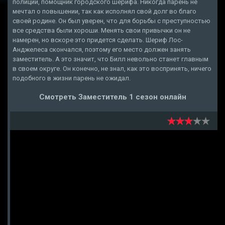
полиции, помощник городского шерифа. Никогда парень не
мечтал о повышении, так как исполнял свой долг во благо
своей родине. Он был уверен, что для борьбы с преступностью
все средства были хороши. Менять свои привычки он не
намерен, но вскоре это придется сделать. Шериф Лос-
Анджелеса скончался, поэтому его место должен занять
заместитель. А это значит, что Билл невольно станет главным
в своем округе. Он конечно, не знал, как это воспринять, ничего
подобного в жизни парень не ожидал.
Смотреть Заместитель 1 сезон онлайн