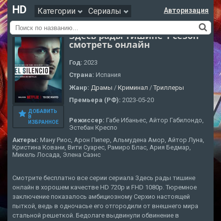
HD
Категории
Сериалы
Авторизация
Здесь рады тишине 1 сезон
смотреть онлайн
Год:
2023
Страна:
Испания
Жанр:
Драмы
/
Криминал
/
Триллеры
Премьера (РФ):
2023-05-20
ДОБАВИТЬ
В
Режиссер:
Габе Ибаньес, Айтор Габилондо,
ИЗБРАННОЕ
Эстебан Креспо
Актеры:
Ману Риос, Арон Пипер, Альмудена Амор, Айтор Луна,
Кристина Ковани, Вити Суарес, Рамиро Блас, Ария Бедмар,
Микель Лосада, Элена Саэнс
Смотрите бесплатно все серии сериала Здесь рады тишине
онлайн в хорошем качестве HD 720p и FHD 1080p. Тюремное
заключение показалось амбициозному Серхио настоящей
пыткой, ведь в одночасье его отгородили от внешнего мира
стальной решеткой. Бедолаге выдвинули обвинение в