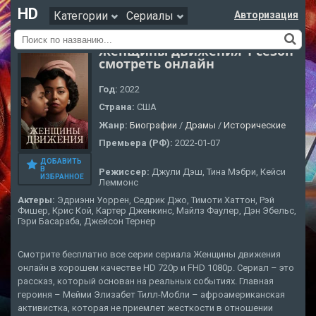
HD
Категории
Сериалы
Авторизация
Женщины движения 1 сезон
смотреть онлайн
Год:
2022
Страна:
США
Жанр:
Биографии
/
Драмы
/
Исторические
Премьера (РФ):
2022-01-07
ДОБАВИТЬ
В
Режиссер:
Джули Дэш, Тина Мэбри, Кейси
ИЗБРАННОЕ
Леммонс
Актеры:
Эдриэнн Уоррен, Седрик Джо, Тимоти Хаттон, Рэй
Фишер, Крис Кой, Картер Дженкинс, Майлз Фаулер, Дэн Эбельс,
Гэри Басараба, Джейсон Тернер
Смотрите бесплатно все серии сериала Женщины движения
онлайн в хорошем качестве HD 720p и FHD 1080p. Сериал – это
рассказ, который основан на реальных событиях. Главная
героиня – Мейми Элизабет Тилл-Мобли – афроамериканская
активистка, которая не приемлет жесткости в отношении