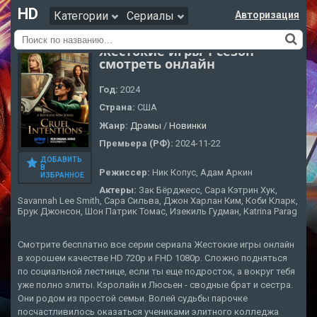
HD
Категории
Сериалы
Авторизация
Жестокие игры 1 сезон
смотреть онлайн
Год:
2024
Страна:
США
Жанр:
Драмы
/
Новинки
Премьера (РФ):
2024-11-22
ДОБАВИТЬ
В
Режиссер:
Ник Копус, Адам Аркин
ИЗБРАННОЕ
Актеры:
Зак Бёрджесс, Сара Кэтрин Хук,
Savannah Lee Smith, Сара Сильва, Джон Харлан Ким, Коби Кларк,
Брук Джонсон, Шон Патрик Томас, Изекиль Гудман, Katrina Parag
Смотрите бесплатно все серии сериала Жестокие игры онлайн
в хорошем качестве HD 720p и FHD 1080p. Сложно подняться
по социальной лестнице, если ты еще подросток, а вокруг тебя
уже полно элиты. Кэролайн и Люсьен - сводные брат и сестра.
Они родом из простой семьи. Волей судьбы парочке
посчастливилось оказаться учениками элитного колледжа