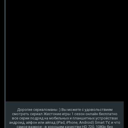
Дорогие сериаломаны :) Вы можете с удовольствием
смотреть сериал Жестокие игры 1 сезон онлайн бесплатно
все серии подряд на мобильных и планшетных устройствах
андроид, айфон или айпад (iPad, iPhone, Android) Smart TV, и что
самое важное - в хорошем качестве HD 720, 1080p без