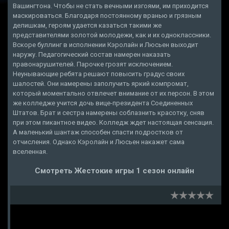
Вашингтона. Чтобы не стать вечными изгоями, им приходится
маскироваться. Благодаря постоянному вранью и грязным
делишкам, героям удается казаться такими же
представителями золотой молодежи, как и их одноклассники.
Вскоре буллинг в исполнении Кэролайн и Люсьен выходит
наружу. Педагогический состав намерен наказать
правонарушителей. Парочке грозят исключением.
Неунывающие ребята решают повысить градус своих
шалостей. Они намерены заполучить яркий компромат,
который моментально отвлечет внимание от их персон. В этом
же колледже учится дочь вице-президента Соединенных
Штатов. Брат и сестра намерены соблазнить красотку, сняв
при этом пикантное видео. Колледж ждет настоящая сенсация.
А маленький шантаж способен спасти подростков от
отчисления. Однако Кэролайн и Люсьен накажет сама
вселенная.
Смотреть Жестокие игры 1 сезон онлайн