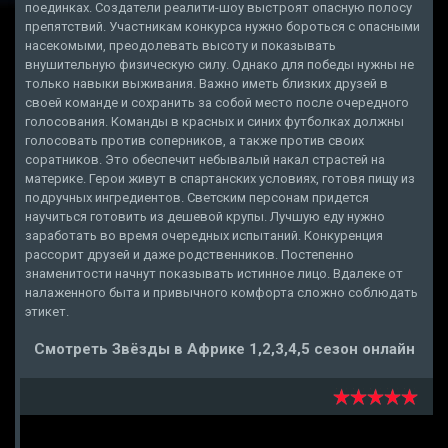
поединках. Создатели реалити-шоу выстроят опасную полосу
препятствий. Участникам конкурса нужно бороться с опасными
насекомыми, преодолевать высоту и показывать
внушительную физическую силу. Однако для победы нужны не
только навыки выживания. Важно иметь близких друзей в
своей команде и сохранить за собой место после очередного
голосования. Команды в красных и синих футболках должны
голосовать против соперников, а также против своих
соратников. Это обеспечит небывалый накал страстей на
материке. Герои живут в спартанских условиях, готовя пищу из
подручных ингредиентов. Светским персонам придется
научиться готовить из дешевой крупы. Лучшую еду нужно
заработать во время очередных испытаний. Конкуренция
рассорит друзей и даже родственников. Постепенно
знаменитости начнут показывать истинное лицо. Вдалеке от
налаженного быта и привычного комфорта сложно соблюдать
этикет.
Смотреть Звёзды в Африке 1,2,3,4,5 сезон онлайн