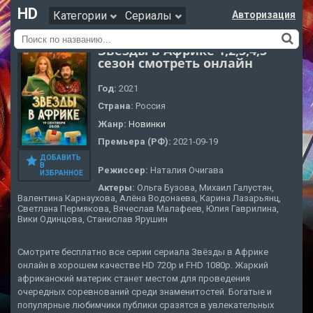
HD
Категории
Сериалы
Авторизация
Звёзды в Африке 1,2,3,4,5
сезон смотреть онлайн
Год:
2021
Страна:
Россия
Жанр:
Новинки
Премьера (РФ):
2021-09-19
ДОБАВИТЬ
В
Режиссер:
Наталия Очигава
ИЗБРАННОЕ
Актеры:
Ольга Бузова, Михаил Галустян,
Валентина Карнаухова, Алёна Водонаева, Карина Лазарьянц,
Светлана Пермякова, Вячеслав Малафеев, Юлия Гаврилина,
Вики Одинцова, Станислав Ярушин
Смотрите бесплатно все серии сериала Звёзды в Африке
онлайн в хорошем качестве HD 720p и FHD 1080p. Жаркий
африканский материк станет местом для проведения
очередных соревнований среди знаменитостей. Богатые и
популярные любимчики публики сразятся в увлекательных