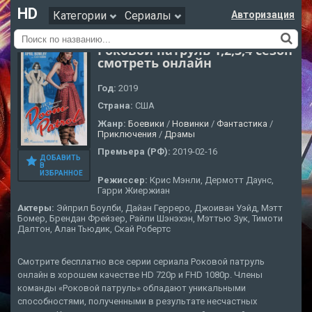
HD
Категории
Сериалы
Авторизация
Роковой патруль 1,2,3,4 сезон
смотреть онлайн
Год:
2019
Страна:
США
Жанр:
Боевики
/
Новинки
/
Фантастика
/
Приключения
/
Драмы
Премьера (РФ):
2019-02-16
ДОБАВИТЬ
В
ИЗБРАННОЕ
Режиссер:
Крис Мэнли, Дермотт Даунс,
Гарри Жиержиан
Актеры:
Эйприл Боулби, Дайан Герреро, Джоиван Уэйд, Мэтт
Бомер, Брендан Фрейзер, Райли Шэнэхэн, Мэттью Зук, Тимоти
Далтон, Алан Тьюдик, Скай Робертс
Смотрите бесплатно все серии сериала Роковой патруль
онлайн в хорошем качестве HD 720p и FHD 1080p. Члены
команды «Роковой патруль» обладают уникальными
способностями, полученными в результате несчастных