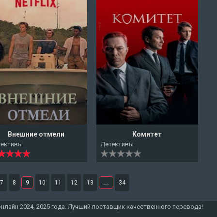
Внешние отмели
Комитет
тективы
Детективы
7
8
9
10
11
12
13
...
34
онлайн 2024, 2025 года. Лучший поставщик качественного перевода!