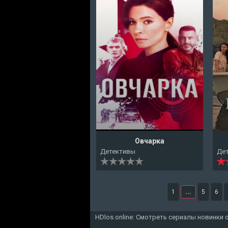
Овчарка
Детективы
Де
1
...
5
6
HDlos.online: Смотреть сериалы новинки 