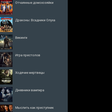
Отчаянные домохозяйки
Драконы: Всадники Олуха
Викинги
Игра престолов
Ходячие мертвецы
Дневники вампира
Мыслить как преступник