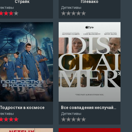
Страйк
Плевако
тективы
Детективы
Подростки в космосе
Все совпадения неслучайны
тективы
Детективы