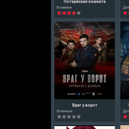
Потерянная комната
Боевики
Де
Враг у ворот
Военные
Де