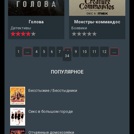
Голова
Монстры-коммандос
Детективы
Боевики
1
...
4
5
6
7
8
9
10
11
12
...
34
ПОПУЛЯРНОЕ
Бесстыжие / Бесстыдники
Секс в большом городе
Отчаянные домохозяйки