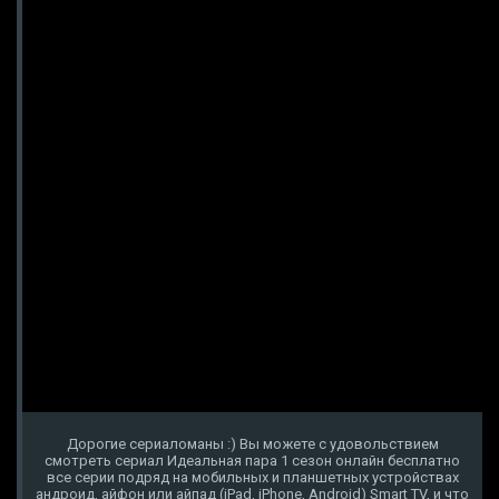
Дорогие сериаломаны :) Вы можете с удовольствием
смотреть сериал Идеальная пара 1 сезон онлайн бесплатно
все серии подряд на мобильных и планшетных устройствах
андроид, айфон или айпад (iPad, iPhone, Android) Smart TV, и что