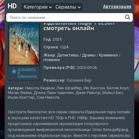
HD
Категории
Сериалы
Авторизация
Идеальная пара 1 сезон
смотреть онлайн
Год:
2024
Страна:
США
Жанр:
Детективы
/
Драмы
/
Криминал
/
Новинки
Премьера (РФ):
2024-09-06
ДОБАВИТЬ
В
ИЗБРАННОЕ
Режиссер:
Сюзанна Бир
Актеры:
Николь Кидман, Лив Шрайбер, Ив Хьюсон, Билли Хоул,
Мэган Фэйхи, Донна Линн Чамплин, Джек Рейнор, Майкл Бич,
Ишан Кхаттар, Сэм Нивола
Смотрите бесплатно все серии сериала Идеальная пара онлайн
в хорошем качестве HD 720p и FHD 1080p. Вашему вниманию
предложена одноименная экранизация популярного
произведения американской писательницы Элин Хильдебранд
под названием «Идеальная пара». Вместе с героями сериала вы