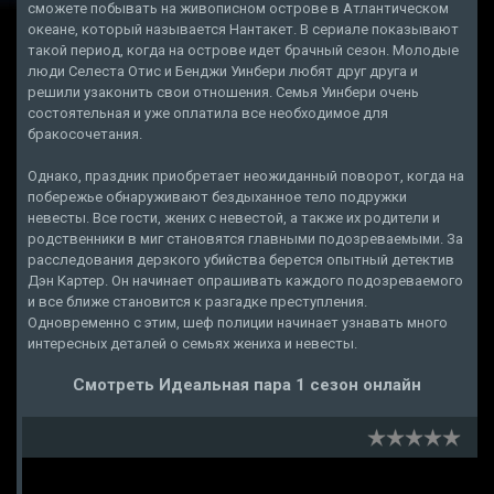
сможете побывать на живописном острове в Атлантическом
океане, который называется Нантакет. В сериале показывают
такой период, когда на острове идет брачный сезон. Молодые
люди Селеста Отис и Бенджи Уинбери любят друг друга и
решили узаконить свои отношения. Семья Уинбери очень
состоятельная и уже оплатила все необходимое для
бракосочетания.
Однако, праздник приобретает неожиданный поворот, когда на
побережье обнаруживают бездыханное тело подружки
невесты. Все гости, жених с невестой, а также их родители и
родственники в миг становятся главными подозреваемыми. За
расследования дерзкого убийства берется опытный детектив
Дэн Картер. Он начинает опрашивать каждого подозреваемого
и все ближе становится к разгадке преступления.
Одновременно с этим, шеф полиции начинает узнавать много
интересных деталей о семьях жениха и невесты.
Смотреть Идеальная пара 1 сезон онлайн