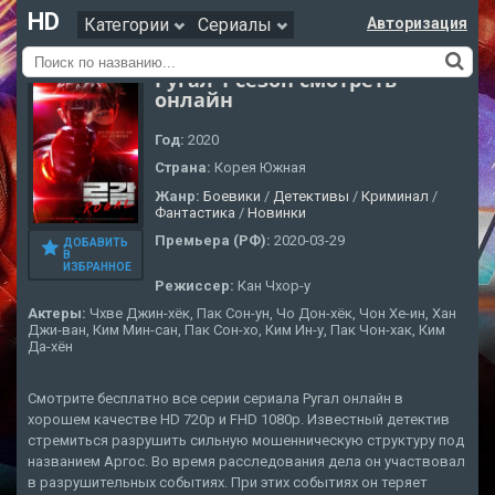
HD
Категории
Сериалы
Авторизация
Ругал 1 сезон смотреть
онлайн
Год:
2020
Страна:
Корея Южная
Жанр:
Боевики
/
Детективы
/
Криминал
/
Фантастика
/
Новинки
Премьера (РФ):
2020-03-29
ДОБАВИТЬ
В
ИЗБРАННОЕ
Режиссер:
Кан Чхор-у
Актеры:
Чхве Джин-хёк, Пак Сон-ун, Чо Дон-хёк, Чон Хе-ин, Хан
Джи-ван, Ким Мин-сан, Пак Сон-хо, Ким Ин-у, Пак Чон-хак, Ким
Да-хён
Смотрите бесплатно все серии сериала Ругал онлайн в
хорошем качестве HD 720p и FHD 1080p. Известный детектив
стремиться разрушить сильную мошенническую структуру под
названием Аргос. Во время расследования дела он участвовал
в разрушительных событиях. При этих событиях он теряет