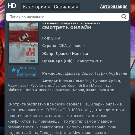
HD
Категории
Сериалы
Авторизация
Наши парни 1 сезон
смотреть онлайн
Год:
2019
Страна:
США, Израиль
Жанр:
Драмы
/
Новинки
Премьера (РФ):
12 августа 2019
ДОБАВИТЬ
В
Режиссер:
Джозеф Седар, Тауфик Абу Вайль
ИЗБРАННОЕ
Актеры:
Шломи Элькабец, Джонни Арбид,
Адам Габэй, Руба Блаль, Йааков Коэн, Or Ben-Melech, Eyal
Shikratzi, Лиор Ашкенази, Михаэль Алони, Шмиль Бен Ари
Смотрите бесплатно все серии сериала Наши парни онлайн в
хорошем качестве HD 720p и FHD 1080p. Когда твоё детство и
юность проходят под постоянные вспышки военных
конфликтов, ты понимаешь, что упустил самое главное –
беззаботность и авантюризм. Так посчитали израильские
подростки Эяль, Гилад и Нафтали. Мечта мальчишек –