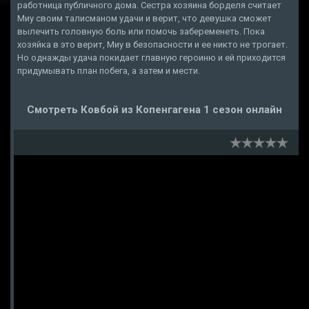
работница публичного дома. Сестра хозяина борделя считает
Миу своим талисманом удачи и верит, что девушка сможет
вылечить головную боль или помочь забеременеть. Пока
хозяйка в это верит, Миу в безопасности и ее никто не трогает.
Но однажды удача покидает главную героиню и ей приходится
придумывать план побега, а затем и мести.
Смотреть Ковбой из Копенгагена 1 сезон онлайн