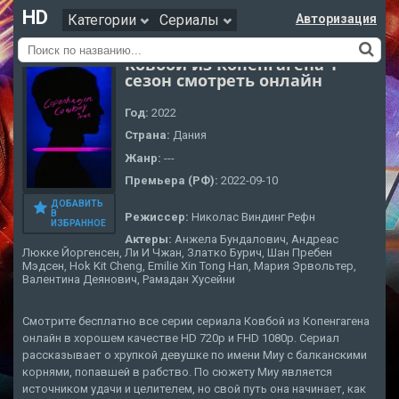
HD
Категории
Сериалы
Авторизация
Ковбой из Копенгагена 1
сезон смотреть онлайн
Год:
2022
Страна:
Дания
Жанр:
---
Премьера (РФ):
2022-09-10
ДОБАВИТЬ
В
Режиссер:
Николас Виндинг Рефн
ИЗБРАННОЕ
Актеры:
Анжела Бундалович, Андреас
Люкке Йоргенсен, Ли И Чжан, Златко Бурич, Шан Пребен
Мэдсен, Hok Kit Cheng, Emilie Xin Tong Han, Мария Эрвольтер,
Валентина Деянович, Рамадан Хусейни
Смотрите бесплатно все серии сериала Ковбой из Копенгагена
онлайн в хорошем качестве HD 720p и FHD 1080p. Сериал
рассказывает о хрупкой девушке по имени Миу с балканскими
корнями, попавшей в рабство. По сюжету Миу является
источником удачи и целителем, но свой путь она начинает, как