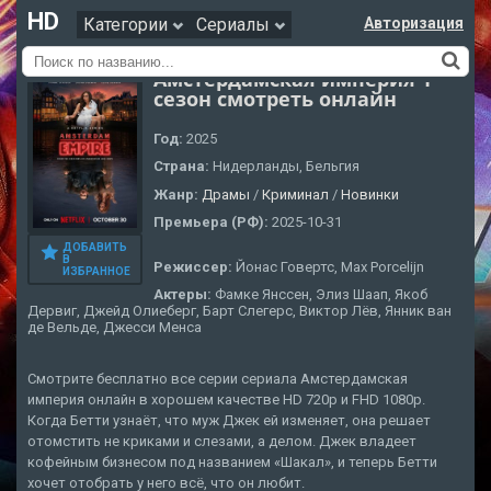
HD
Категории
Сериалы
Авторизация
Амстердамская империя 1
сезон смотреть онлайн
Год:
2025
Страна:
Нидерланды, Бельгия
Жанр:
Драмы
/
Криминал
/
Новинки
Премьера (РФ):
2025-10-31
ДОБАВИТЬ
В
Режиссер:
Йонас Говертс, Max Porcelijn
ИЗБРАННОЕ
Актеры:
Фамке Янссен, Элиз Шаап, Якоб
Дервиг, Джейд Олиеберг, Барт Слегерс, Виктор Лёв, Янник ван
де Вельде, Джесси Менса
Смотрите бесплатно все серии сериала Амстердамская
империя онлайн в хорошем качестве HD 720p и FHD 1080p.
Когда Бетти узнаёт, что муж Джек ей изменяет, она решает
отомстить не криками и слезами, а делом. Джек владеет
кофейным бизнесом под названием «Шакал», и теперь Бетти
хочет отобрать у него всё, что он любит.