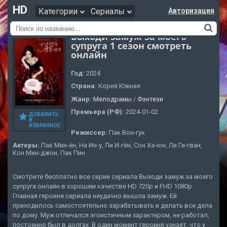
HD
Категории
Сериалы
Авторизация
Выходи замуж за моего
супруга 1 сезон смотреть
онлайн
Год:
2024
Страна:
Корея Южная
Жанр:
Мелодрамы
/
Фэнтези
Премьера (РФ):
2024-01-02
ДОБАВИТЬ
В
ИЗБРАННОЕ
Режиссер:
Пак Вон-гук
Актеры:
Пак Мин-ён, На Ин-у, Ли И-гён, Сон Ха-юн, Ли Ги-гван,
Кон Мин-джон, Пак Пин
Смотрите бесплатно все серии сериала Выходи замуж за моего
супруга онлайн в хорошем качестве HD 720p и FHD 1080p.
Главная героиня сериала неудачно вышла замуж. Ей
приходилось самостоятельно зарабатывать и делать все дела
по дому. Муж отличался эгоистичным характером, не работал,
постоянно был в долгах. В один момент героиня узнает, что у