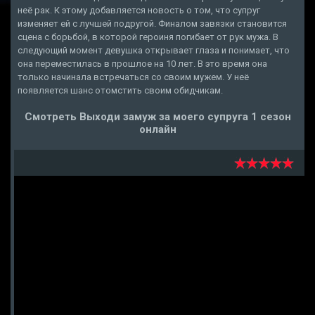
неё рак. К этому добавляется новость о том, что супруг
изменяет ей с лучшей подругой. Финалом завязки становится
сцена с борьбой, в которой героиня погибает от рук мужа. В
следующий момент девушка открывает глаза и понимает, что
она переместилась в прошлое на 10 лет. В это время она
только начинала встречаться со своим мужем. У неё
появляется шанс отомстить своим обидчикам.
Смотреть Выходи замуж за моего супруга 1 сезон
онлайн