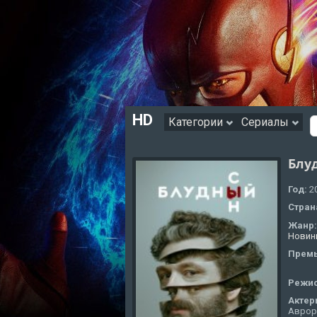
HD
Категории
Сериалы
Блу
Год:
2
Стран
Жанр
Новин
Премь
Режи
Актер
Аврора