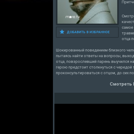
Притче
Смотр
качест
самое 
ДОБАВИТЬ В ИЗБРАННОЕ
травми
отца п
Шокированный поведением близкого чело
пытаясь найти ответы на вопросы, выход
отца, повзрослевший парень выучился на
герою предстоит столкнуться с чередой 
проконсультироваться с отцом, до сих п
Смотреть 