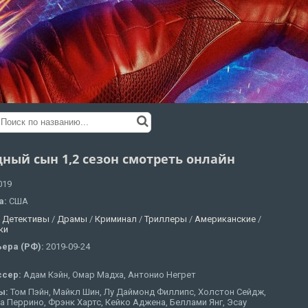
дный сын 1,2 сезон смотреть онлайн
019
а:
США
:
Детективы
/
Драмы
/
Криминал
/
Триллеры
/
Американские
/
ки
ера (РФ):
2019-09-24
ссер:
Адам Кэйн, Омар Мадха, Антонио Негрет
ы:
Том Пэйн, Майкл Шин, Лу Даймонд Филлипс, Холстон Сейдж,
 Перрино, Фрэнк Хартс, Кейко Аджена, Беллами Янг, Эсау