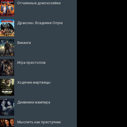
Отчаянные домохозяйки
Драконы: Всадники Олуха
Викинги
Игра престолов
Ходячие мертвецы
Дневники вампира
Мыслить как преступник