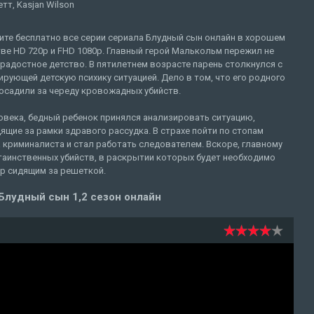
тт, Kasjan Wilson
ите бесплатно все серии сериала Блудный сын онлайн в хорошем
ве HD 720p и FHD 1080p. Главный герой Малькольм пережил не
радостное детство. В пятилетнем возрасте парень столкнулся с
рующей детскую психику ситуацией. Дело в том, что его родного
осадили за череду кровожадных убийств.
века, бедный ребенок принялся анализировать ситуацию,
ящие за рамки здравого рассудка. В страхе пойти по стопам
 криминалиста и стал работать следователем. Вскоре, главному
таинственных убийств, в раскрытии которых будет необходимо
ор сидящим за решеткой.
Блудный сын 1,2 сезон онлайн