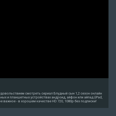
удовольствием смотреть сериал Блудный сын 1,2 сезон онлайн
ных и планшетных устройствах андроид, айфон или айпад (iPad,
амое важное - в хорошем качестве HD 720, 1080p без подписки!