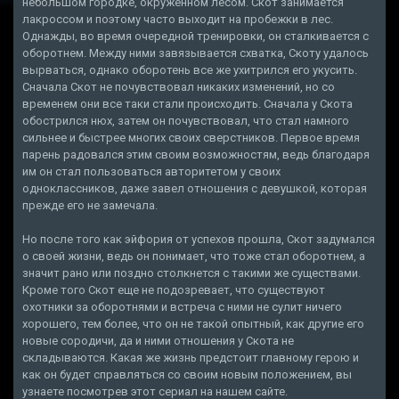
небольшом городке, окруженном лесом. Скот занимается
лакроссом и поэтому часто выходит на пробежки в лес.
Однажды, во время очередной тренировки, он сталкивается с
оборотнем. Между ними завязывается схватка, Скоту удалось
вырваться, однако оборотень все же ухитрился его укусить.
Сначала Скот не почувствовал никаких изменений, но со
временем они все таки стали происходить. Сначала у Скота
обострился нюх, затем он почувствовал, что стал намного
сильнее и быстрее многих своих сверстников. Первое время
парень радовался этим своим возможностям, ведь благодаря
им он стал пользоваться авторитетом у своих
одноклассников, даже завел отношения с девушкой, которая
прежде его не замечала.
Но после того как эйфория от успехов прошла, Скот задумался
о своей жизни, ведь он понимает, что тоже стал оборотнем, а
значит рано или поздно столкнется с такими же существами.
Кроме того Скот еще не подозревает, что существуют
охотники за оборотнями и встреча с ними не сулит ничего
хорошего, тем более, что он не такой опытный, как другие его
новые сородичи, да и ними отношения у Скота не
складываются. Какая же жизнь предстоит главному герою и
как он будет справляться со своим новым положением, вы
узнаете посмотрев этот сериал на нашем сайте.