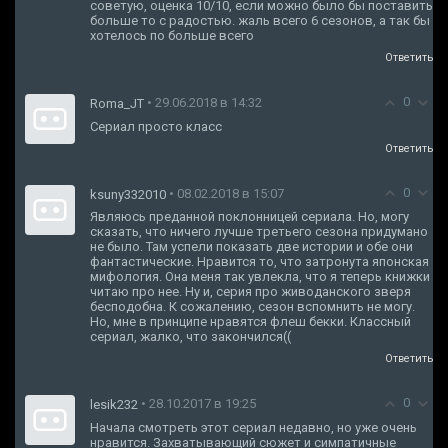
советую, оценка 10/10, если можно было бы поставить
больше то с радостью. жаль всего 6 сезонов, а так бы
хотелось по больше всего
Ответить
0
• 29.06.2018 в 14:32
Roma_JT
Сериал просто класс
Ответить
0
• 08.02.2018 в 15:07
ksuny332010
Являюсь преданной поклонницей сериала. Но, могу
сказать, что ничего лучше третьего сезона придумано
не было. Там успели показать две истории и обе они
фантастические. Нравится то, что затронута японская
мифология. Она меня так увлекла, что я теперь книжки
читаю про нее. Ну и, серия про живоданского зверя
бесподобна. К сожалению, сезон вспомнить не могу.
Но, мне в принципе нравятся флеш бекки. Классный
сериал, жалко, что закончился((
Ответить
0
• 28.10.2017 в 19:25
lesik232
Начала смотреть этот сериал недавно, но уже очень
нравится. Захватывающий сюжет и симпатичные