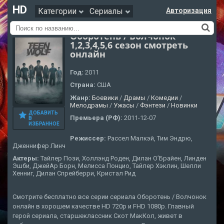
HD
Категории
Сериалы
Авторизация
Оборотень / Волчонок
1,2,3,4,5,6 сезон смотреть
онлайн
Год:
2011
Страна:
США
Жанр:
Боевики
/
Драмы
/
Комедии
/
Мелодрамы
/
Ужасы
/
Фэнтези
/
Новинки
ДОБАВИТЬ
Премьера (РФ):
2011-12-07
В
ИЗБРАННОЕ
Режиссер:
Рассел Малкэй, Тим Эндрю,
Дженнифер Линч
Актеры:
Тайлер Пози, Холлэнд Роден, Дилан О’Брайен, Линден
Эшби, ДжейАр Борн, Мелисса Понцио, Тайлер Хэклин, Шелли
Хенниг, Дилан Спрейберри, Кристал Рид
Смотрите бесплатно все серии сериала Оборотень / Волчонок
онлайн в хорошем качестве HD 720p и FHD 1080p. Главный
герой сериала, старшеклассник Скот МакКол, живет в