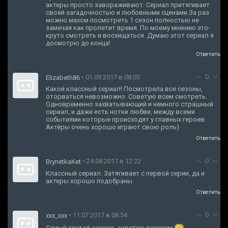
актеры просто завораживают. Сериал притягивает
своей загадочностью и любовными сценами.За раз
можно махом посмотреть 1 сезон полностью не
замечая как пролетит время. По моему мнению это-
круто смотреть и восхищаться. Думаю этот сериал я
досмотрю до конца!
Ответить
0
• 01.09.2017 в 08:03
Elizabeth86
Какой классный сериал! Посмотрела все сезоны,
оторваться невозможно. Советую всем смотреть.
Одновременно захватывающий и немного страшный
сериал, и даже есть нотки любви, между всеми
событиями которые происходят у главных героев.
Актёры очень хорошо играют свою роль)
Ответить
0
• 24.08.2017 в 12:22
BrynetkaKet
Классный сериал. Затягивает с первой серии, да и
актеры хорошо подобраны.
Ответить
0
• 11.07.2017 в 08:54
xxx_xxx
Самый крутой сериал, советую всеееем