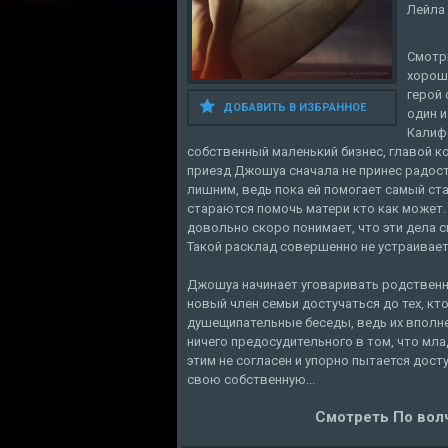
Лейла
Смотри
хороше
герой
ДОБАВИТЬ В ИЗБРАННОЕ
один 
Калифо
собственный маленький бизнес, главой к
приезд Джошуа сначала не принес радост
лишним, ведь пока ей помогает самый ста
стараются помочь матери кто как может.
довольно скоро понимает, что эти дела с
Такой расклад совершенно не устраивает
Джошуа начинает уговаривать родственн
новый член семьи достучаться до тех, кт
душещипательные беседы, ведь их вполне 
ничего предосудительного в том, что мла
этим не согласен и упорно пытается дост
свою собственную...
Смотреть По волч