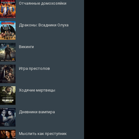
Отчаянные домохозяйки
Драконы: Всадники Олуха
Викинги
Игра престолов
Ходячие мертвецы
Дневники вампира
Мыслить как преступник