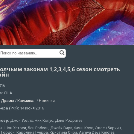
олчьим законам 1,2,3,4,5,6 сезон смотреть
айн
016
а:
США
:
Драмы
/
Криминал
/
Новинки
ера (РФ):
14 июня 2016
ссер:
Джон Уэллс, Ник Копус, Дэйв Родригез
ы:
Шон Хэтоси, Бен Робсон, Джейк Вири, Финн Коул, Эллен Баркин,
Гордон, Каролина Гуерра, Кристина Очоа, Aamya Deva Keroles,