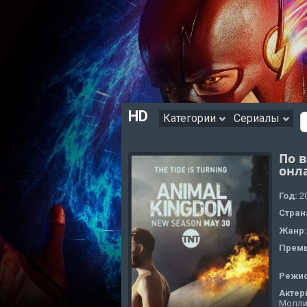
HD
Категории
Сериалы
По в
онл
Год:
2
Стран
Жанр
Премь
Режи
Актер
Молли 