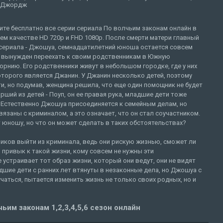
 Джордж
те бесплатно все серии сериала По волчьим законам онлайн в
м качестве HD 720p и FHD 1080p. После смерти матери главный
 сериала - Джошуа, семнадцатилетний юноша остается совсем
и вынужден переехать к своим родственникам в Южную
рнию. Его родственники живут в небольшом городке, где у них
оторого является Джанин. У Джанин несколько детей, поэтому
и, но подумав, женщина решила, что еще один помощник не будет
рший из детей - Поуп, он ее правая рука, младшие дети тоже
 Естественно Джошуа присоединяется к семейным делам, но
вязаны с криминалом, а это означает, что он стал соучастником.
 юношу, но что он может сделать в таких обстоятельствах?
иков выйти из криминала, ведь они рискую жизнью, сможет ли
о привык к такой жизни, кому совсем не нужны эти
устраивает тот образ жизни, который они ведут, они не видят
дшие дети с ранних лет втянуты в незаконные дела, но Джошуа с
учаться, пытается изменить жизнь не только своих родных, но и
ьим законам 1,2,3,4,5,6 сезон онлайн