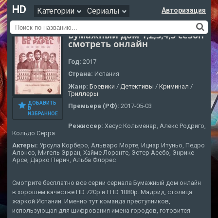
HD
Категории
Сериалы
Авторизация
Бумажный дом 1,2,3,4,5 сезон
смотреть онлайн
Год:
2017
Страна:
Испания
Жанр:
Боевики
/
Детективы
/
Криминал
/
Триллеры
ДОБАВИТЬ
Премьера (РФ):
2017-05-03
В
ИЗБРАННОЕ
Режиссер:
Хесус Кольменар, Алекс Родриго,
Кольдо Серра
Актеры:
Урсула Корберо, Альваро Морте, Ициар Итуньо, Педро
Алонсо, Мигель Эрран, Хайме Лорэнте, Эстер Асебо, Энрике
Арсе, Дарко Перич, Альба Флорес
Смотрите бесплатно все серии сериала Бумажный дом онлайн
в хорошем качестве HD 720p и FHD 1080p. Мадрид, столица
жаркой Испании. Именно тут команда преступников,
использующая для шифрования имена городов, готовится