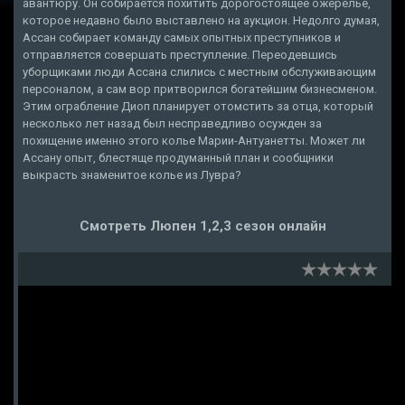
авантюру. Он собирается похитить дорогостоящее ожерелье,
которое недавно было выставлено на аукцион. Недолго думая,
Ассан собирает команду самых опытных преступников и
отправляется совершать преступление. Переодевшись
уборщиками люди Ассана слились с местным обслуживающим
персоналом, а сам вор притворился богатейшим бизнесменом.
Этим ограбление Диоп планирует отомстить за отца, который
несколько лет назад был несправедливо осужден за
похищение именно этого колье Марии-Антуанетты. Может ли
Ассану опыт, блестяще продуманный план и сообщники
выкрасть знаменитое колье из Лувра?
Смотреть Люпен 1,2,3 сезон онлайн