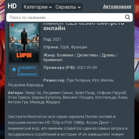
HD
Категории
Сериалы
Авторизация
Люпен 1,2,3 сезон смотреть
онлайн
Год:
2021
Страна:
США, Франция
Жанр:
Боевики
/
Детективы
/
Драмы
/
Криминал
Премьера (РФ):
2021-01-09
ДОБАВИТЬ
В
ИЗБРАННОЕ
Режиссер:
Луи Летерье, Юго Желен,
Людовик Бернард
Актеры:
Омар Си, Людивин Санье, Эрве Пьер, Софьян Герраб,
Этан Симон, Ширин Бутелла, Винсент Лондез, Клотильда Эсме,
Антуан Гуи, Мамаду Айдара
Смотрите бесплатно все серии сериала Люпен онлайн в
хорошем качестве HD 720p и FHD 1080p. Ассан Диоп –
знаменитый вор, его именем славятся одни из самых хитрых и
продуманных ограблений в истории. И он замышляет новую