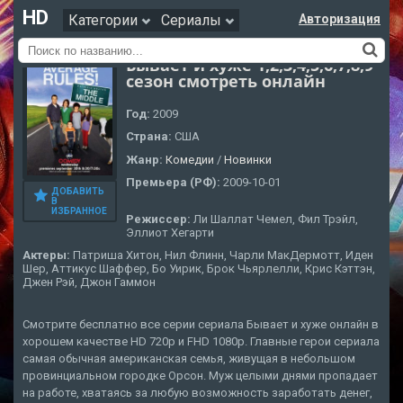
HD
Категории
Сериалы
Авторизация
Бывает и хуже 1,2,3,4,5,6,7,8,9
сезон смотреть онлайн
Год:
2009
Страна:
США
Жанр:
Комедии
/
Новинки
Премьера (РФ):
2009-10-01
ДОБАВИТЬ
В
ИЗБРАННОЕ
Режиссер:
Ли Шаллат Чемел, Фил Трэйл,
Эллиот Хегарти
Актеры:
Патриша Хитон, Нил Флинн, Чарли МакДермотт, Иден
Шер, Аттикус Шаффер, Бо Уирик, Брок Чьярлелли, Крис Кэттэн,
Джен Рэй, Джон Гаммон
Смотрите бесплатно все серии сериала Бывает и хуже онлайн в
хорошем качестве HD 720p и FHD 1080p. Главные герои сериала
самая обычная американская семья, живущая в небольшом
провинциальном городке Орсон. Муж целыми днями пропадает
на работе, хватаясь за любую возможность заработать денег,