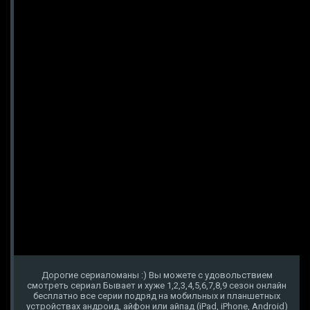
Дорогие сериаломаны :) Вы можете с удовольствием
смотреть сериал Бывает и хуже 1,2,3,4,5,6,7,8,9 сезон онлайн
бесплатно все серии подряд на мобильных и планшетных
устройствах андроид, айфон или айпад (iPad, iPhone, Android)