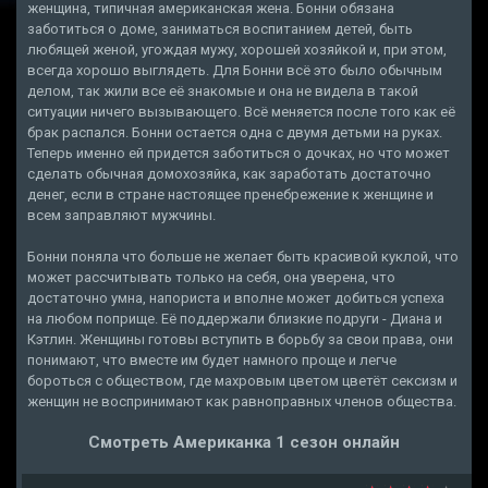
женщина, типичная американская жена. Бонни обязана
заботиться о доме, заниматься воспитанием детей, быть
любящей женой, угождая мужу, хорошей хозяйкой и, при этом,
всегда хорошо выглядеть. Для Бонни всё это было обычным
делом, так жили все её знакомые и она не видела в такой
ситуации ничего вызывающего. Всё меняется после того как её
брак распался. Бонни остается одна с двумя детьми на руках.
Теперь именно ей придется заботиться о дочках, но что может
сделать обычная домохозяйка, как заработать достаточно
денег, если в стране настоящее пренебрежение к женщине и
всем заправляют мужчины.
Бонни поняла что больше не желает быть красивой куклой, что
может рассчитывать только на себя, она уверена, что
достаточно умна, напориста и вполне может добиться успеха
на любом поприще. Её поддержали близкие подруги - Диана и
Кэтлин. Женщины готовы вступить в борьбу за свои права, они
понимают, что вместе им будет намного проще и легче
бороться с обществом, где махровым цветом цветёт сексизм и
женщин не воспринимают как равноправных членов общества.
Смотреть Американка 1 сезон онлайн