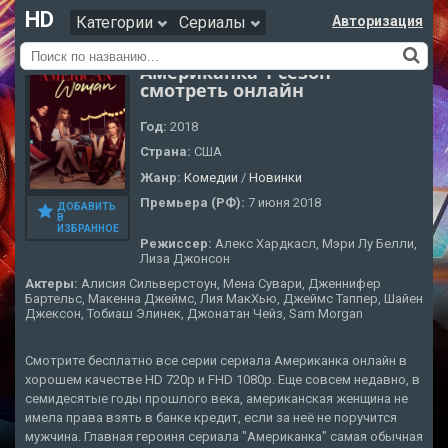
HD
Категории
Сериалы
Авторизация
Американка 1 сезон
смотреть онлайн
Год:
2018
Страна:
США
Жанр:
Комедии
/
Новинки
Премьера (РФ):
7 июня 2018
ДОБАВИТЬ
В
ИЗБРАННОЕ
Режиссер:
Алекс Хардкасл, Мэри Лу Белли,
Лиза Джонсон
Актеры:
Алисия Сильверстоун, Мена Сувари, Дженнифер
Бартельс, Макенна Джеймс, Лия МакХью, Джеймс Таппер, Шайен
Джексон, Тобиаш Элинек, Джонатан Чейз, Sam Morgan
Смотрите бесплатно все серии сериала Американка онлайн в
хорошем качестве HD 720p и FHD 1080p. Еще совсем недавно, в
семидесятые годы прошлого века, американская женщина не
имела права взять в банке кредит, если за неё не поручится
мужчина. Главная героиня сериала "Американка" самая обычная